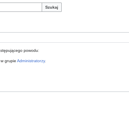
Szukaj
astępującego powodu:
 w grupie
Administratorzy
.