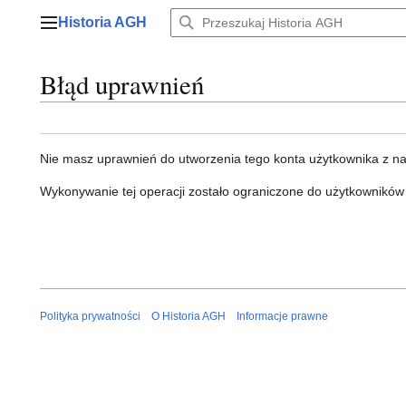
Przejdź
Historia AGH
do
Menu główne
zawartości
Błąd uprawnień
Nie masz uprawnień do utworzenia tego konta użytkownika z n
Wykonywanie tej operacji zostało ograniczone do użytkowników
Polityka prywatności
O Historia AGH
Informacje prawne