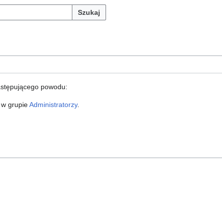
Szukaj
astępującego powodu:
 w grupie
Administratorzy
.