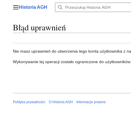
Przejdź
Historia AGH
do
Menu główne
zawartości
Błąd uprawnień
Nie masz uprawnień do utworzenia tego konta użytkownika z n
Wykonywanie tej operacji zostało ograniczone do użytkowników
Polityka prywatności
O Historia AGH
Informacje prawne