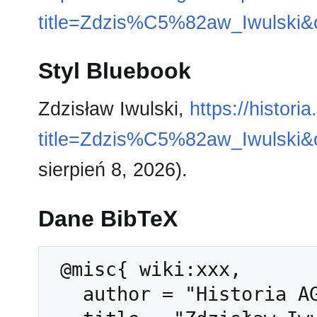
title=Zdzis%C5%82aw_Iwulski&
Styl Bluebook
Zdzisław Iwulski,
https://histori
title=Zdzis%C5%82aw_Iwulski&
sierpień 8, 2026).
Dane BibTeX
 @misc{ wiki:xxx,

   author = "Historia AGH",
