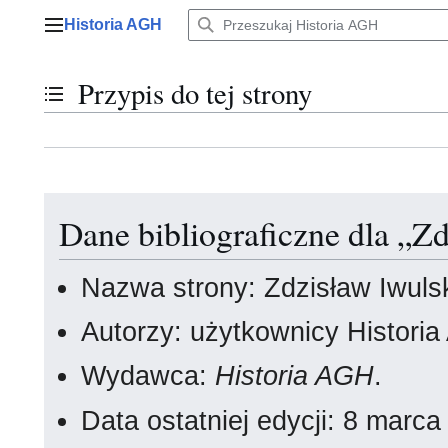
Przejdź
Historia AGH
do
Menu główne
zawartości
Przypis do tej strony
Przełącz stan spisu treści
Dane bibliograficzne dla „Z
Nazwa strony: Zdzisław Iwuls
Autorzy: użytkownicy Histori
Wydawca:
Historia AGH
.
Data ostatniej edycji: 8 mar