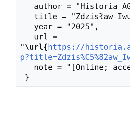
   author = "Historia AGH",

   title = "Zdzisław Iwulski --- Historia AGH{,} ",

   year = "2025",

   url = 
"
\url{
https://historia.
p?title=Zdzis%C5%82aw_I
   note = "[Online; accessed 8-sierpień-2026]"
