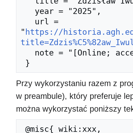
   title = "Zdzisław Iwulski --- Historia AGH{,} ",

   year = "2025",

   url = 
"
https://historia.agh.e
title=Zdzis%C5%82aw_Iwu
   note = "[Online; accessed 8-sierpień-2026]"

Przy wykorzystaniu razem z pr
w preambule), który preferuje l
można wykorzystać poniższy tek
 @misc{ wiki:xxx,
