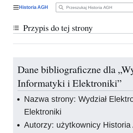
Przejdź
Historia AGH
do
Menu główne
zawartości
Przypis do tej strony
Przełącz stan spisu treści
Dane bibliograficzne dla „Wy
Informatyki i Elektroniki”
Nazwa strony: Wydział Elektrot
Elektroniki
Autorzy: użytkownicy Histori