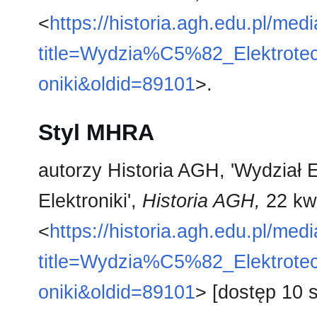
<
https://historia.agh.edu.pl/med
title=Wydzia%C5%82_Elektrotech
oniki&oldid=89101
>.
Styl MHRA
autorzy Historia AGH, 'Wydział El
Elektroniki',
Historia AGH,
22 kw
<
https://historia.agh.edu.pl/med
title=Wydzia%C5%82_Elektrotech
oniki&oldid=89101
> [dostęp 10 s