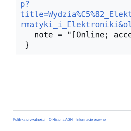
p?
title=Wydzia%C5%82_Elek
rmatyki_i_Elektroniki&o
   note = "[Online; accessed 10-sierpień-2026]"

Polityka prywatności
O Historia AGH
Informacje prawne