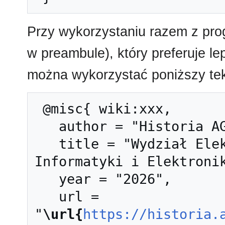
Przy wykorzystaniu razem z pr
w preambule), który preferuje l
można wykorzystać poniższy tek
 @misc{ wiki:xxx,

   author = "Historia AGH",

   title = "Wydział Elektrotechniki, Automatyki, 
Informatyki i Elektronik
   year = "2026",

   url = 
"
\url{
https://historia.