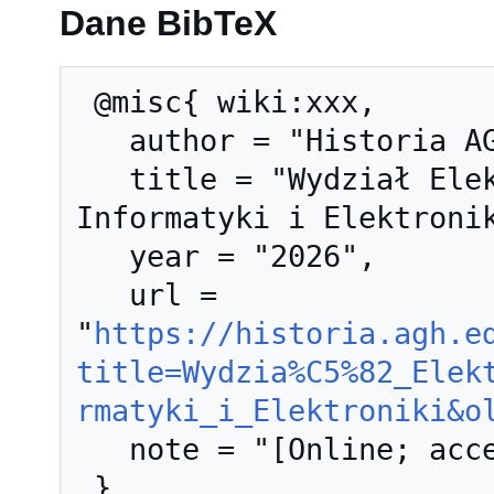
Dane BibTeX
 @misc{ wiki:xxx,

   author = "Historia AGH",

   title = "Wydział Elektrotechniki, Automatyki, 
Informatyki i Elektronik
   year = "2026",

   url = 
"
https://historia.agh.e
title=Wydzia%C5%82_Elek
rmatyki_i_Elektroniki&o
   note = "[Online; accessed 10-sierpień-2026]"
