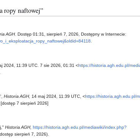
ja ropy naftowej”
oria AGH
. Dostęp 01:31, sierpień 7, 2026, Dostępny w Internecie:
ctwo_i_eksploatacja_ropy_naftowej&oldid=84118
.
aj 2024, 11:39 UTC. 7 sie 2026, 01:31 <
https://historia.agh.edu.pl/med
.
',
Historia AGH,
14 maj 2024, 11:39 UTC, <
https://historia.agh.edu.pl/
 [dostęp 7 sierpień 2026]
j,"
Historia AGH,
https://historia.agh.edu.pl/mediawiki/index.php?
dostęp sierpień 7, 2026).