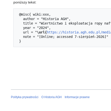
poniższy tekst:
 @misc{ wiki:xxx,

   author = "Historia AGH",

   title = "Wiertnictwo i eksploatacja ropy naftowej --- Historia AGH{,} ",

   year = "2024",

   url = "
\url{
https://historia.agh.edu.pl/medi
   note = "[Online; accessed 7-sierpień-2026]"

Polityka prywatności
O Historia AGH
Informacje prawne