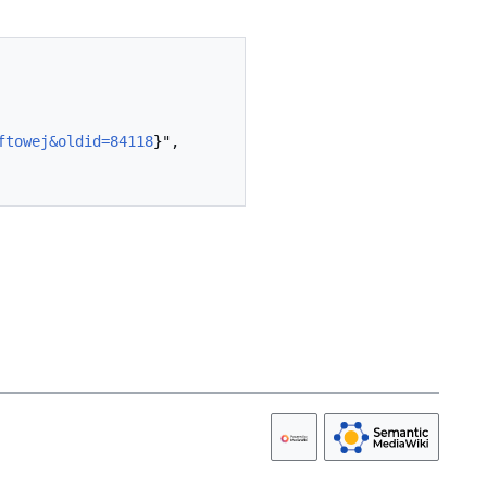
ftowej&oldid=84118
}
",
