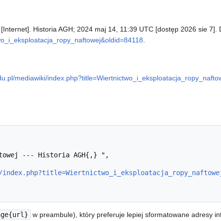
 [Internet]. Historia AGH; 2024 maj 14, 11:39 UTC [dostęp 2026 sie 7].
ctwo_i_eksploatacja_ropy_naftowej&oldid=84118
.
.edu.pl/mediawiki/index.php?title=Wiertnictwo_i_eksploatacja_ropy_naft
/index.php?title=Wiertnictwo_i_eksploatacja_ropy_naftowe
age{url}
w preambule), który preferuje lepiej sformatowane adresy i