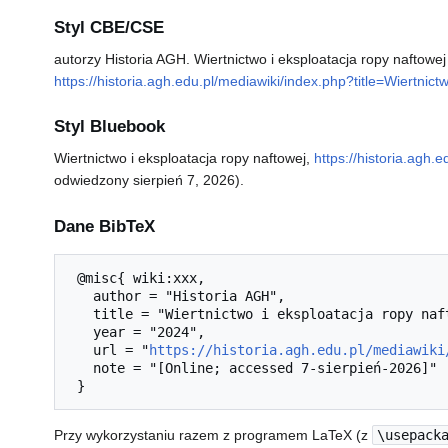
Styl CBE/CSE
autorzy Historia AGH. Wiertnictwo i eksploatacja ropy naftowej
https://historia.agh.edu.pl/mediawiki/index.php?title=Wiertni
Styl Bluebook
Wiertnictwo i eksploatacja ropy naftowej,
https://historia.agh
odwiedzony sierpień 7, 2026).
Dane BibTeX
 @misc{ wiki:xxx,

   author = "Historia AGH",

   title = "Wiertnictwo i eksploatacja ropy naftowej --- Historia AGH{,} ",

   year = "2024",

   url = "
https://historia.agh.edu.pl/mediawiki
   note = "[Online; accessed 7-sierpień-2026]"

Przy wykorzystaniu razem z programem LaTeX (z
\usepack