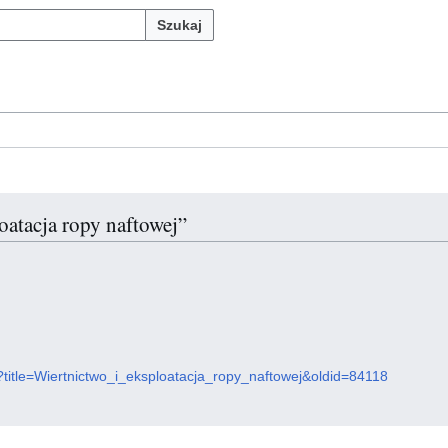
Szukaj
oatacja ropy naftowej”
hp?title=Wiertnictwo_i_eksploatacja_ropy_naftowej&oldid=84118