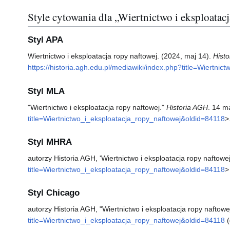
Style cytowania dla „Wiertnictwo i eksploatac
Styl APA
Wiertnictwo i eksploatacja ropy naftowej. (2024, maj 14).
Hist
https://historia.agh.edu.pl/mediawiki/index.php?title=Wiertni
Styl MLA
"Wiertnictwo i eksploatacja ropy naftowej."
Historia AGH
. 14 m
title=Wiertnictwo_i_eksploatacja_ropy_naftowej&oldid=84118
>
Styl MHRA
autorzy Historia AGH, 'Wiertnictwo i eksploatacja ropy naftowej
title=Wiertnictwo_i_eksploatacja_ropy_naftowej&oldid=84118
>
Styl Chicago
autorzy Historia AGH, "Wiertnictwo i eksploatacja ropy naftowe
title=Wiertnictwo_i_eksploatacja_ropy_naftowej&oldid=84118
(