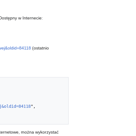
 Dostępny w Internecie:
owej&oldid=84118
(ostatnio
j&oldid=84118
",

nternetowe, można wykorzystać