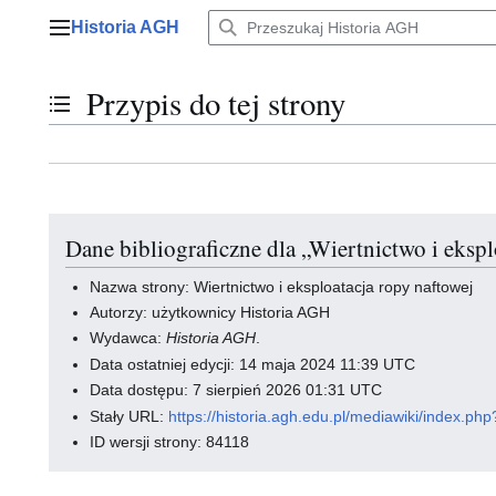
Przejdź
Historia AGH
do
Menu główne
zawartości
Przypis do tej strony
Przełącz stan spisu treści
Dane bibliograficzne dla „Wiertnictwo i ekspl
Nazwa strony: Wiertnictwo i eksploatacja ropy naftowej
Autorzy: użytkownicy Historia AGH
Wydawca:
Historia AGH
.
Data ostatniej edycji: 14 maja 2024 11:39 UTC
Data dostępu: 7 sierpień 2026 01:31 UTC
Stały URL:
https://historia.agh.edu.pl/mediawiki/index.p
ID wersji strony: 84118