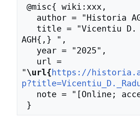
 @misc{ wiki:xxx,

   author = "Historia AGH",

   title = "Vicentiu D. Radulescu --- Historia 
AGH{,} ",

   year = "2025",

   url = 
"
\url{
https://historia.
p?title=Vicentiu_D._Rad
   note = "[Online; accessed 8-sierpień-2026]"
