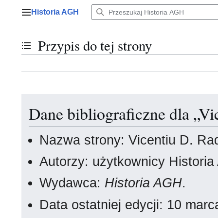
Przejdź
Historia AGH
do
Menu główne
zawartości
Przypis do tej strony
Przełącz stan spisu treści
Dane bibliograficzne dla „V
Nazwa strony: Vicentiu D. Ra
Autorzy: użytkownicy Histori
Wydawca:
Historia AGH
.
Data ostatniej edycji: 10 ma