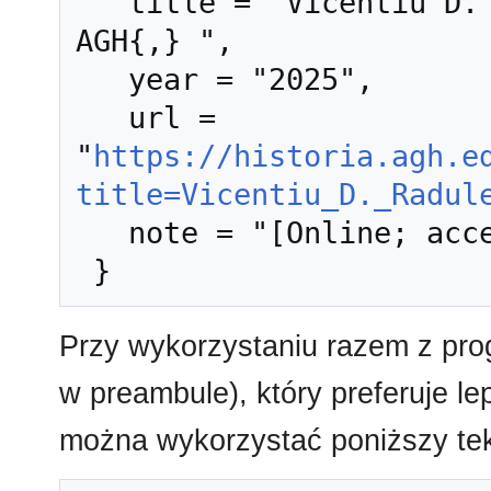
   title = "Vicentiu D. Radulescu --- Historia 
AGH{,} ",

   year = "2025",

   url = 
"
https://historia.agh.e
title=Vicentiu_D._Radul
   note = "[Online; accessed 8-sierpień-2026]"

Przy wykorzystaniu razem z pr
w preambule), który preferuje l
można wykorzystać poniższy tek