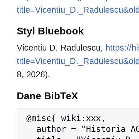
title=Vicentiu_D._Radulescu&ol
Styl Bluebook
Vicentiu D. Radulescu,
https://h
title=Vicentiu_D._Radulescu&ol
8, 2026).
Dane BibTeX
 @misc{ wiki:xxx,

   author = "Historia AGH",
