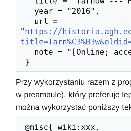
   title = "Tarnów --- Historia AGH{,} ",

   year = "2016",

   url = 
"
https://historia.agh.e
title=Tarn%C3%B3w&oldid
   note = "[Online; accessed 8-sierpień-2026]"

Przy wykorzystaniu razem z pr
w preambule), który preferuje l
można wykorzystać poniższy tek
 @misc{ wiki:xxx,
