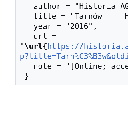
   author = "Historia AGH",

   title = "Tarnów --- Historia AGH{,} ",

   year = "2016",

   url = 
"
\url{
https://historia.
p?title=Tarn%C3%B3w&old
   note = "[Online; accessed 8-sierpień-2026]"
