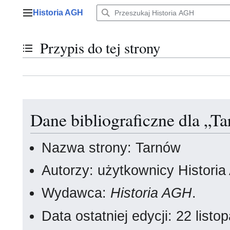
Przejdź
Historia AGH
do
Menu główne
zawartości
Przypis do tej strony
Przełącz stan spisu treści
Dane bibliograficzne dla „T
Nazwa strony: Tarnów
Autorzy: użytkownicy Histori
Wydawca:
Historia AGH
.
Data ostatniej edycji: 22 lis