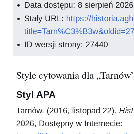
Data dostępu: 8 sierpień 202
Stały URL:
https://historia.a
title=Tarn%C3%B3w&oldid=2
ID wersji strony: 27440
Style cytowania dla „Tarnów
Styl APA
Tarnów. (2016, listopad 22).
His
2026, Dostępny w Internecie: