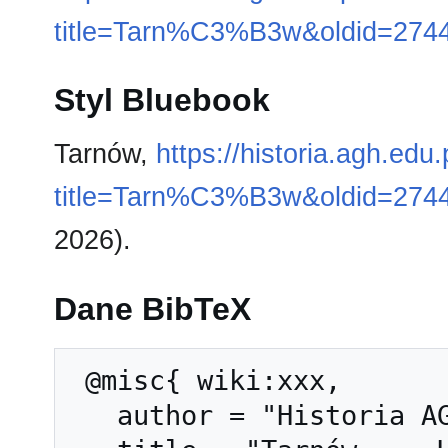
title=Tarn%C3%B3w&oldid=274
Styl Bluebook
Tarnów,
https://historia.agh.edu
title=Tarn%C3%B3w&oldid=274
2026).
Dane BibTeX
 @misc{ wiki:xxx,

   author = "Historia AGH",
