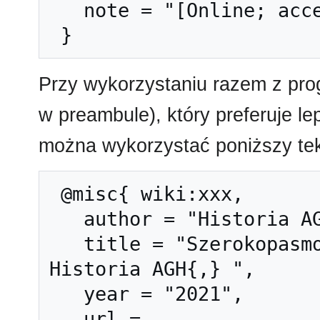
   note = "[Online; accessed 6-sierpień-2026]"

Przy wykorzystaniu razem z pr
w preambule), który preferuje l
można wykorzystać poniższy tek
 @misc{ wiki:xxx,

   author = "Historia AGH",

   title = "Szerokopasmowe sieci dostępowe --- 
Historia AGH{,} ",

   year = "2021",

   url = 