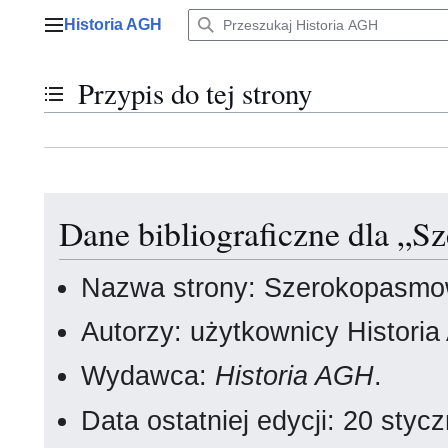
Przejdź
Historia AGH
do
Menu główne
zawartości
Przypis do tej strony
Przełącz stan spisu treści
Dane bibliograficzne dla „S
Nazwa strony: Szerokopasmo
Autorzy: użytkownicy Histori
Wydawca:
Historia AGH
.
Data ostatniej edycji: 20 sty