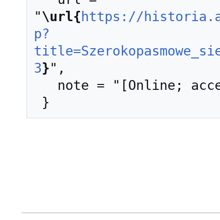
"
\url{
https://historia.
p?
title=Szerokopasmowe_si
3
}
",

   note = "[Online; accessed 6-sierpień-2026]"
