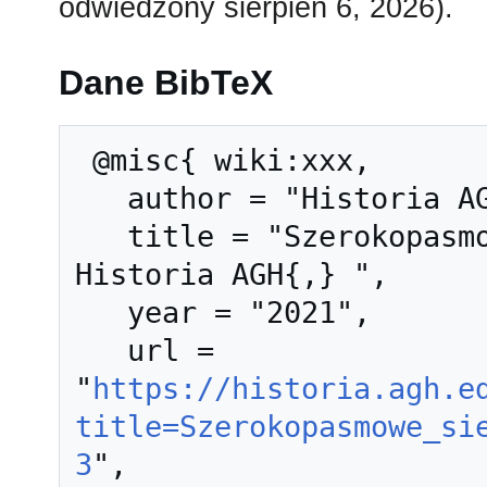
odwiedzony sierpień 6, 2026).
Dane BibTeX
 @misc{ wiki:xxx,

   author = "Historia AGH",

   title = "Szerokopasmowe sieci dostępowe --- 
Historia AGH{,} ",

   year = "2021",

   url = 
"
https://historia.agh.e
title=Szerokopasmowe_si
3
",
