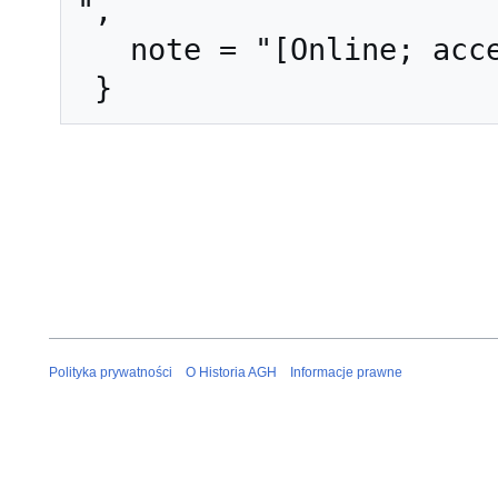
",

   note = "[Online; accessed 9-sierpień-2026]"

Polityka prywatności
O Historia AGH
Informacje prawne