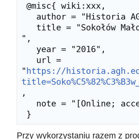
 @misc{ wiki:xxx,

   author = "Historia AGH",

   title = "Sokołów Małopolski --- Historia AGH{,} 
",

   year = "2016",

   url = 
"
https://historia.agh.e
title=Soko%C5%82%C3%B3w
,

   note = "[Online; accessed 9-sierpień-2026]"

Przy wykorzystaniu razem z pr