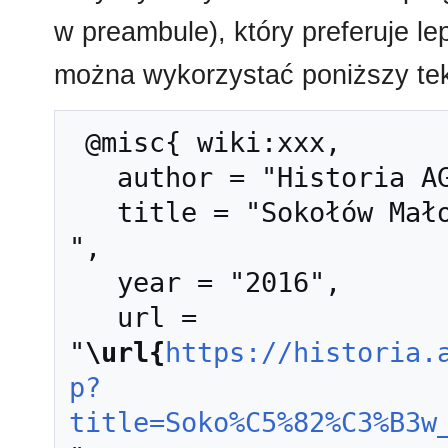
w preambule), który preferuje l
można wykorzystać poniższy tek
 @misc{ wiki:xxx,

   author = "Historia AGH",

   title = "Sokołów Małopolski --- Historia AGH{,} 
",

   year = "2016",

   url = 
"
\url{
https://historia.
p?
title=Soko%C5%82%C3%B3w