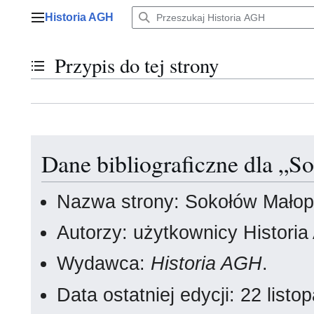
Przejdź
Historia AGH
do
Menu główne
zawartości
Przypis do tej strony
Przełącz stan spisu treści
Dane bibliograficzne dla „S
Nazwa strony: Sokołów Małop
Autorzy: użytkownicy Histori
Wydawca:
Historia AGH
.
Data ostatniej edycji: 22 lis