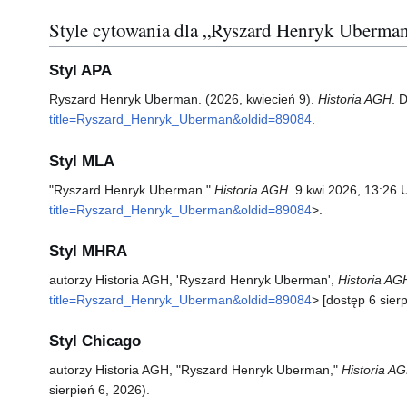
Style cytowania dla „Ryszard Henryk Uberma
Styl APA
Ryszard Henryk Uberman. (2026, kwiecień 9).
Historia AGH
. 
title=Ryszard_Henryk_Uberman&oldid=89084
.
Styl MLA
"Ryszard Henryk Uberman."
Historia AGH
. 9 kwi 2026, 13:26 
title=Ryszard_Henryk_Uberman&oldid=89084
>.
Styl MHRA
autorzy Historia AGH, 'Ryszard Henryk Uberman',
Historia AG
title=Ryszard_Henryk_Uberman&oldid=89084
> [dostęp 6 sier
Styl Chicago
autorzy Historia AGH, "Ryszard Henryk Uberman,"
Historia AG
sierpień 6, 2026).