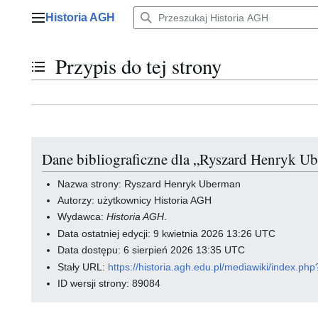
Przejdź
Historia AGH
do
Menu główne
zawartości
Przypis do tej strony
Przełącz stan spisu treści
Dane bibliograficzne dla „Ryszard Henryk U
Nazwa strony: Ryszard Henryk Uberman
Autorzy: użytkownicy Historia AGH
Wydawca:
Historia AGH
.
Data ostatniej edycji: 9 kwietnia 2026 13:26 UTC
Data dostępu: 6 sierpień 2026 13:35 UTC
Stały URL:
https://historia.agh.edu.pl/mediawiki/index.
ID wersji strony: 89084