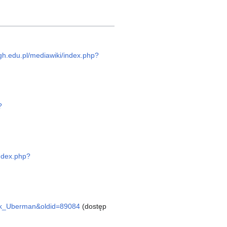
.agh.edu.pl/mediawiki/index.php?
?
index.php?
nryk_Uberman&oldid=89084
(dostęp