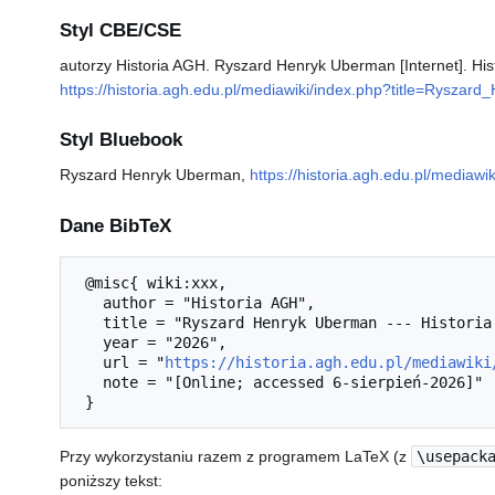
Styl CBE/CSE
autorzy Historia AGH. Ryszard Henryk Uberman [Internet]. His
https://historia.agh.edu.pl/mediawiki/index.php?title=Rysz
Styl Bluebook
Ryszard Henryk Uberman,
https://historia.agh.edu.pl/media
Dane BibTeX
 @misc{ wiki:xxx,

   author = "Historia AGH",

   title = "Ryszard Henryk Uberman --- Historia AGH{,} ",

   year = "2026",

   url = "
https://historia.agh.edu.pl/mediawiki
   note = "[Online; accessed 6-sierpień-2026]"

Przy wykorzystaniu razem z programem LaTeX (z
\usepack
poniższy tekst: