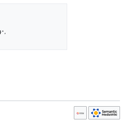
}
",
