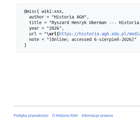
 @misc{ wiki:xxx,

   author = "Historia AGH",

   title = "Ryszard Henryk Uberman --- Historia AGH{,} ",

   year = "2026",

   url = "
\url{
https://historia.agh.edu.pl/medi
   note = "[Online; accessed 6-sierpień-2026]"

Polityka prywatności
O Historia AGH
Informacje prawne