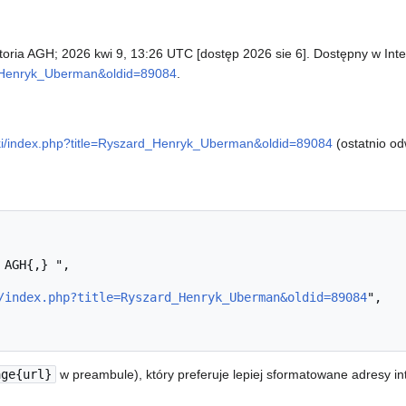
toria AGH; 2026 kwi 9, 13:26 UTC [dostęp 2026 sie 6]. Dostępny w Inte
ard_Henryk_Uberman&oldid=89084
.
wiki/index.php?title=Ryszard_Henryk_Uberman&oldid=89084
(ostatnio od
/index.php?title=Ryszard_Henryk_Uberman&oldid=89084
",

age{url}
w preambule), który preferuje lepiej sformatowane adresy i