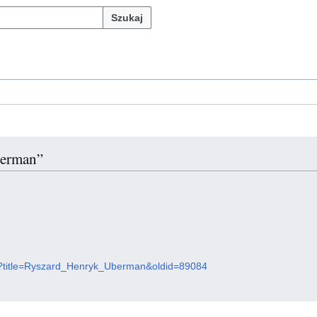
Szukaj
berman”
php?title=Ryszard_Henryk_Uberman&oldid=89084