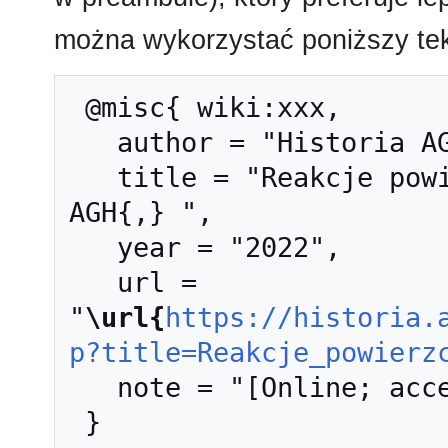
można wykorzystać poniższy tek
 @misc{ wiki:xxx,

   author = "Historia AGH",

   title = "Reakcje powierzchniowe --- Historia 
AGH{,} ",

   year = "2022",

   url = 
"
\url{
https://historia.
p?title=Reakcje_powierz
   note = "[Online; accessed 10-sierpień-2026]"
