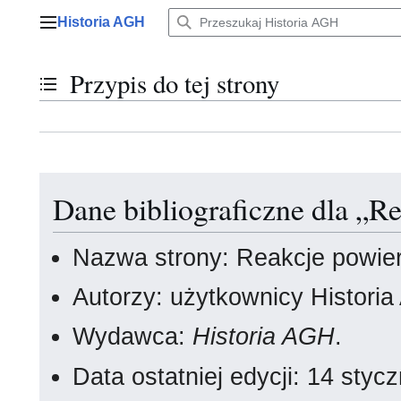
Przejdź
Historia AGH
do
Menu główne
zawartości
Przypis do tej strony
Przełącz stan spisu treści
Dane bibliograficzne dla „R
Nazwa strony: Reakcje powie
Autorzy: użytkownicy Histori
Wydawca:
Historia AGH
.
Data ostatniej edycji: 14 sty