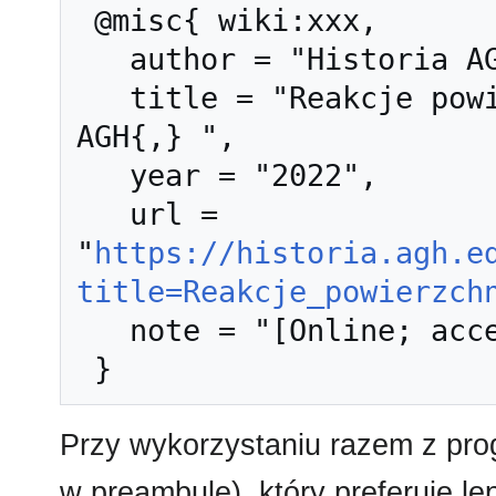
 @misc{ wiki:xxx,

   author = "Historia AGH",

   title = "Reakcje powierzchniowe --- Historia 
AGH{,} ",

   year = "2022",

   url = 
"
https://historia.agh.e
title=Reakcje_powierzch
   note = "[Online; accessed 10-sierpień-2026]"

Przy wykorzystaniu razem z pr
w preambule), który preferuje l