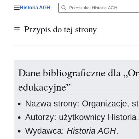
Przejdź
Historia AGH
do
Menu główne
zawartości
Przypis do tej strony
Przełącz stan spisu treści
Dane bibliograficzne dla „Or
edukacyjne”
Nazwa strony: Organizacje, s
Autorzy: użytkownicy Histori
Wydawca:
Historia AGH
.