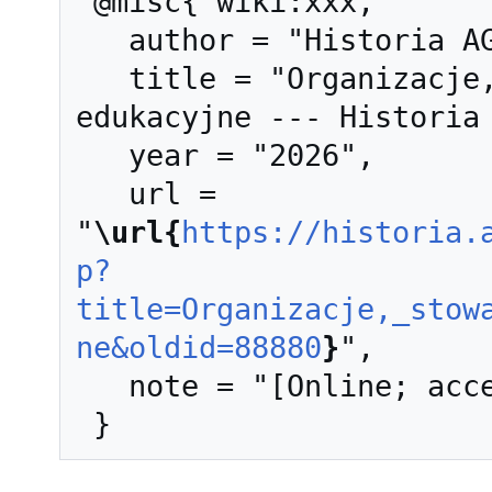
 @misc{ wiki:xxx,

   author = "Historia AGH",

   title = "Organizacje, stowarzyszenia, projekty 
edukacyjne --- Historia 
   year = "2026",

   url = 
"
\url{
https://historia.
p?
title=Organizacje,_stow
ne&oldid=88880
}
",

   note = "[Online; accessed 7-sierpień-2026]"
