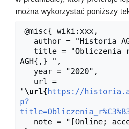
można wykorzystać poniższy tek
 @misc{ wiki:xxx,

   author = "Historia AGH",

   title = "Obliczenia równoległe --- Historia 
AGH{,} ",

   year = "2020",

   url = 
"
\url{
https://historia.
p?
title=Obliczenia_r%C3%B
   note = "[Online; accessed 9-sierpień-2026]"
