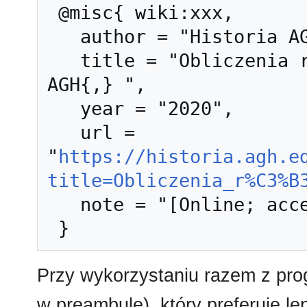
 @misc{ wiki:xxx,

   author = "Historia AGH",

   title = "Obliczenia równoległe --- Historia 
AGH{,} ",

   year = "2020",

   url = 
"
https://historia.agh.e
title=Obliczenia_r%C3%B
   note = "[Online; accessed 9-sierpień-2026]"

Przy wykorzystaniu razem z pr
w preambule), który preferuje l