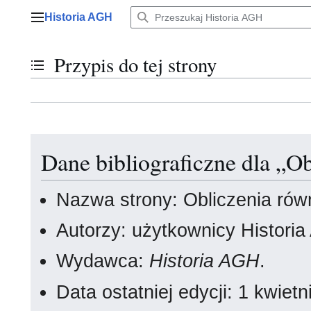
Przejdź
Historia AGH
do
Menu główne
zawartości
Przypis do tej strony
Przełącz stan spisu treści
Dane bibliograficzne dla „O
Nazwa strony: Obliczenia rów
Autorzy: użytkownicy Histori
Wydawca:
Historia AGH
.
Data ostatniej edycji: 1 kwie