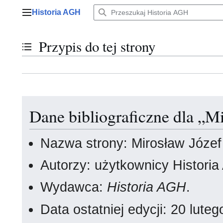
Przejdź
Historia AGH
do
Menu główne
zawartości
Przypis do tej strony
Przełącz stan spisu treści
Dane bibliograficzne dla „M
Nazwa strony: Mirosław Józe
Autorzy: użytkownicy Histori
Wydawca:
Historia AGH
.
Data ostatniej edycji: 20 lut