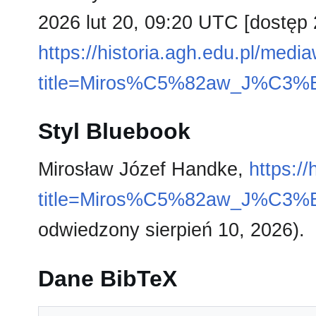
2026 lut 20, 09:20 UTC [dostęp 
https://historia.agh.edu.pl/medi
title=Miros%C5%82aw_J%C3%B
Styl Bluebook
Mirosław Józef Handke,
https:/
title=Miros%C5%82aw_J%C3%B
odwiedzony sierpień 10, 2026).
Dane BibTeX