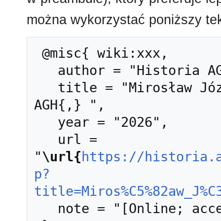
można wykorzystać poniższy tek
 @misc{ wiki:xxx,

   author = "Historia AGH",

   title = "Mirosław Józef Handke --- Historia 
AGH{,} ",

   year = "2026",

   url = 
"
\url{
https://historia.
p?
title=Miros%C5%82aw_J%C
   note = "[Online; accessed 10-sierpień-2026]"
