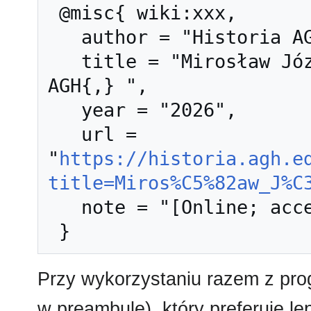
 @misc{ wiki:xxx,

   author = "Historia AGH",

   title = "Mirosław Józef Handke --- Historia 
AGH{,} ",

   year = "2026",

   url = 
"
https://historia.agh.e
title=Miros%C5%82aw_J%C
   note = "[Online; accessed 10-sierpień-2026]"

Przy wykorzystaniu razem z pr
w preambule), który preferuje l