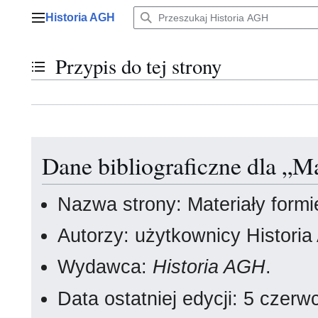
Przejdź
Historia AGH
do
Menu główne
zawartości
Przypis do tej strony
Przełącz stan spisu treści
Dane bibliograficzne dla „Ma
Nazwa strony: Materiały formi
Autorzy: użytkownicy Histori
Wydawca:
Historia AGH
.
Data ostatniej edycji: 5 cze