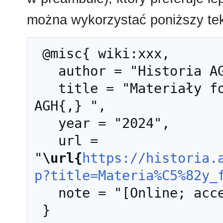
można wykorzystać poniższy tek
 @misc{ wiki:xxx,

   author = "Historia AGH",

   title = "Materiały formierskie --- Historia 
AGH{,} ",

   year = "2024",

   url = 
"
\url{
https://historia.
p?title=Materia%C5%82y_
   note = "[Online; accessed 10-sierpień-2026]"
