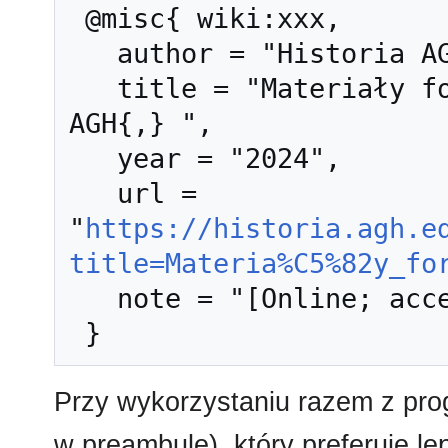
 @misc{ wiki:xxx,

   author = "Historia AGH",

   title = "Materiały formierskie --- Historia 
AGH{,} ",

   year = "2024",

   url = 
"
https://historia.agh.e
title=Materia%C5%82y_fo
   note = "[Online; accessed 10-sierpień-2026]"

Przy wykorzystaniu razem z pr
w preambule), który preferuje l