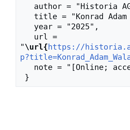
   author = "Historia AGH",

   title = "Konrad Adam Wala --- Historia AGH{,} ",

   year = "2025",

   url = 
"
\url{
https://historia.
p?title=Konrad_Adam_Wal
   note = "[Online; accessed 8-sierpień-2026]"
