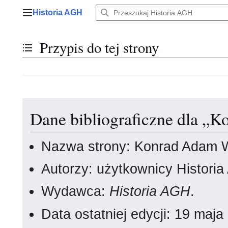
Przejdź
Historia AGH
do
Menu główne
zawartości
Przypis do tej strony
Przełącz stan spisu treści
Dane bibliograficzne dla „
Nazwa strony: Konrad Adam 
Autorzy: użytkownicy Histori
Wydawca:
Historia AGH
.
Data ostatniej edycji: 19 maj