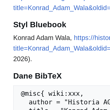
title=Konrad_Adam_Wala&oldid
Styl Bluebook
Konrad Adam Wala,
https://hist
title=Konrad_Adam_Wala&oldid
2026).
Dane BibTeX
 @misc{ wiki:xxx,

   author = "Historia AGH",
