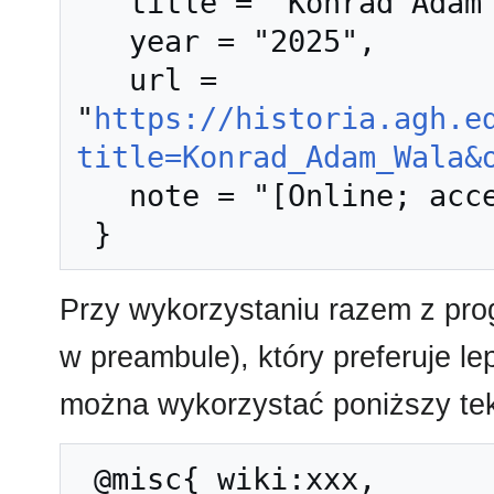
   title = "Konrad Adam Wala --- Historia AGH{,} ",

   year = "2025",

   url = 
"
https://historia.agh.e
title=Konrad_Adam_Wala&
   note = "[Online; accessed 8-sierpień-2026]"

Przy wykorzystaniu razem z pr
w preambule), który preferuje l
można wykorzystać poniższy tek
 @misc{ wiki:xxx,
