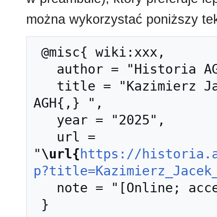
można wykorzystać poniższy tek
 @misc{ wiki:xxx,

   author = "Historia AGH",

   title = "Kazimierz Jacek Szpunar --- Historia 
AGH{,} ",

   year = "2025",

   url = 
"
\url{
https://historia.
p?title=Kazimierz_Jacek
   note = "[Online; accessed 6-sierpień-2026]"
