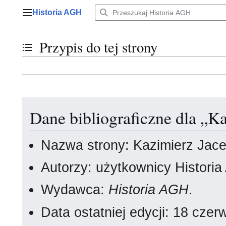
Przejdź
Historia AGH
do
Menu główne
zawartości
Przypis do tej strony
Przełącz stan spisu treści
Dane bibliograficzne dla „K
Nazwa strony: Kazimierz Jac
Autorzy: użytkownicy Histori
Wydawca:
Historia AGH
.
Data ostatniej edycji: 18 cz