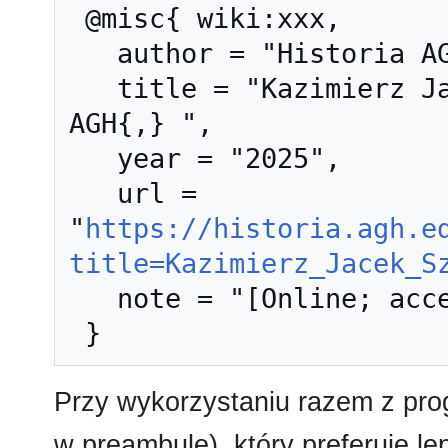
 @misc{ wiki:xxx,

   author = "Historia AGH",

   title = "Kazimierz Jacek Szpunar --- Historia 
AGH{,} ",

   year = "2025",

   url = 
"
https://historia.agh.e
title=Kazimierz_Jacek_S
   note = "[Online; accessed 6-sierpień-2026]"

Przy wykorzystaniu razem z pr
w preambule), który preferuje l