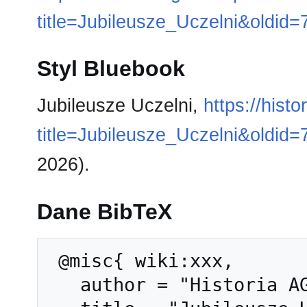
title=Jubileusze_Uczelni&oldid
Styl Bluebook
Jubileusze Uczelni,
https://hist
title=Jubileusze_Uczelni&oldid
2026).
Dane BibTeX
 @misc{ wiki:xxx,

   author = "Historia AGH",
