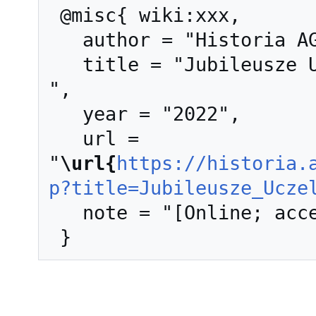
 @misc{ wiki:xxx,

   author = "Historia AGH",

   title = "Jubileusze Uczelni --- Historia AGH{,} 
",

   year = "2022",

   url = 
"
\url{
https://historia.
p?title=Jubileusze_Ucze
   note = "[Online; accessed 6-sierpień-2026]"
