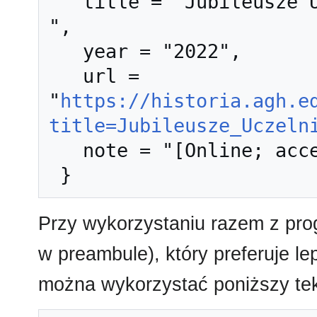
   title = "Jubileusze Uczelni --- Historia AGH{,} 
",

   year = "2022",

   url = 
"
https://historia.agh.e
title=Jubileusze_Uczeln
   note = "[Online; accessed 6-sierpień-2026]"

Przy wykorzystaniu razem z pr
w preambule), który preferuje l
można wykorzystać poniższy tek