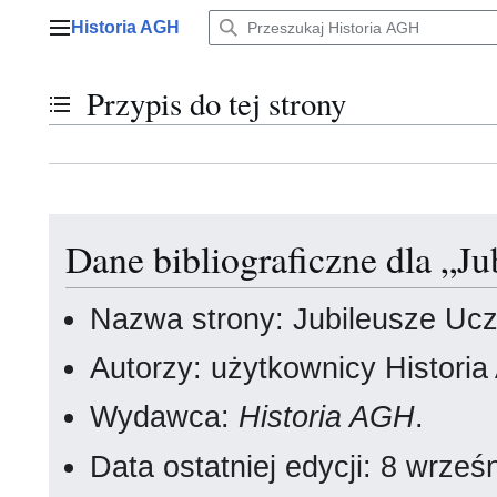
Przejdź
Historia AGH
do
Menu główne
zawartości
Przypis do tej strony
Przełącz stan spisu treści
Dane bibliograficzne dla „Ju
Nazwa strony: Jubileusze Ucz
Autorzy: użytkownicy Histori
Wydawca:
Historia AGH
.
Data ostatniej edycji: 8 wrze