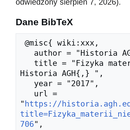
odwiedzony sierpień 7, 2026).
Dane BibTeX
 @misc{ wiki:xxx,

   author = "Historia AGH",

   title = "Fizyka materii nieuporządkowanej --- 
Historia AGH{,} ",

   year = "2017",

   url = 
"
https://historia.agh.e
title=Fizyka_materii_ni
706
",
