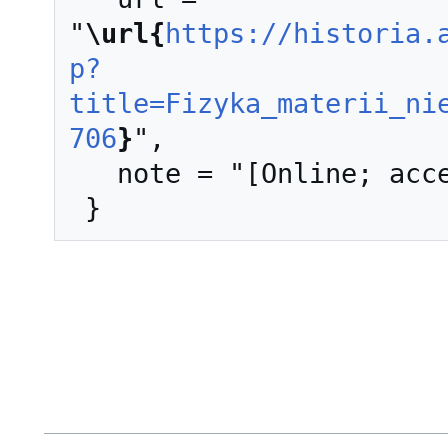
"
\url{
https://historia.
p?
title=Fizyka_materii_ni
706
}
",

   note = "[Online; accessed 7-sierpień-2026]"
