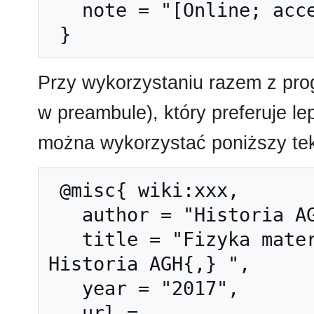
   note = "[Online; accessed 7-sierpień-2026]"

Przy wykorzystaniu razem z pr
w preambule), który preferuje l
można wykorzystać poniższy tek
 @misc{ wiki:xxx,

   author = "Historia AGH",

   title = "Fizyka materii nieuporządkowanej --- 
Historia AGH{,} ",

   year = "2017",

   url = 