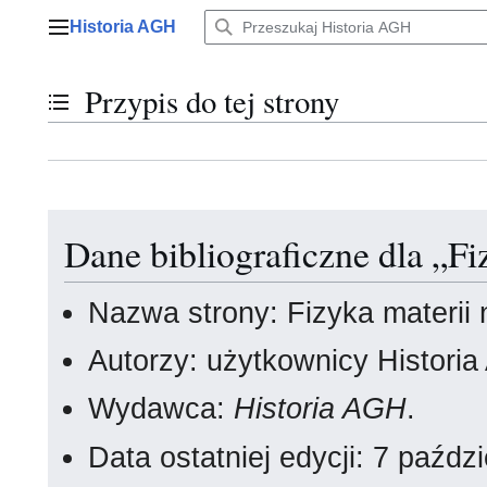
Przejdź
Historia AGH
do
Menu główne
zawartości
Przypis do tej strony
Przełącz stan spisu treści
Dane bibliograficzne dla „F
Nazwa strony: Fizyka materii
Autorzy: użytkownicy Histori
Wydawca:
Historia AGH
.
Data ostatniej edycji: 7 paźd