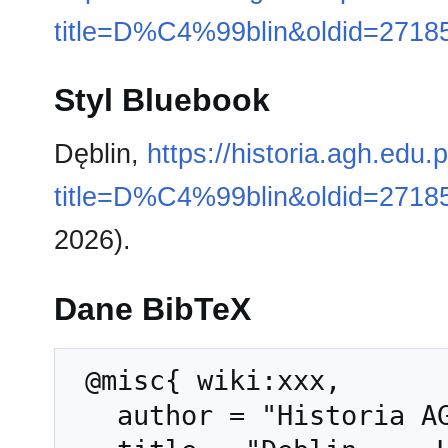
title=D%C4%99blin&oldid=2718
Styl Bluebook
Dęblin,
https://historia.agh.edu.
title=D%C4%99blin&oldid=2718
2026).
Dane BibTeX
 @misc{ wiki:xxx,

   author = "Historia AGH",
