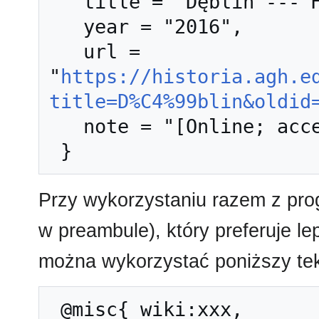
   title = "Dęblin --- Historia AGH{,} ",

   year = "2016",

   url = 
"
https://historia.agh.e
title=D%C4%99blin&oldid
   note = "[Online; accessed 8-sierpień-2026]"

Przy wykorzystaniu razem z pr
w preambule), który preferuje l
można wykorzystać poniższy tek
 @misc{ wiki:xxx,
