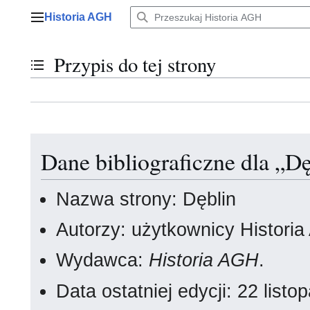
Przejdź
Historia AGH
do
Menu główne
zawartości
Przypis do tej strony
Przełącz stan spisu treści
Dane bibliograficzne dla „D
Nazwa strony: Dęblin
Autorzy: użytkownicy Histori
Wydawca:
Historia AGH
.
Data ostatniej edycji: 22 lis