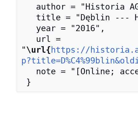
   author = "Historia AGH",

   title = "Dęblin --- Historia AGH{,} ",

   year = "2016",

   url = 
"
\url{
https://historia.
p?title=D%C4%99blin&old
   note = "[Online; accessed 8-sierpień-2026]"
