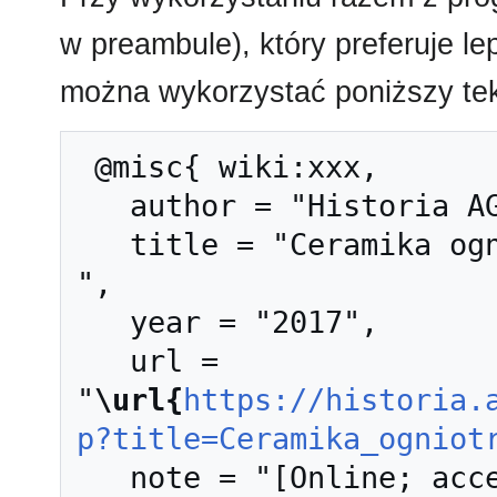
w preambule), który preferuje l
można wykorzystać poniższy tek
 @misc{ wiki:xxx,

   author = "Historia AGH",

   title = "Ceramika ogniotrwała --- Historia AGH{,} 
",

   year = "2017",

   url = 
"
\url{
https://historia.
p?title=Ceramika_ogniot
   note = "[Online; accessed 7-sierpień-2026]"
