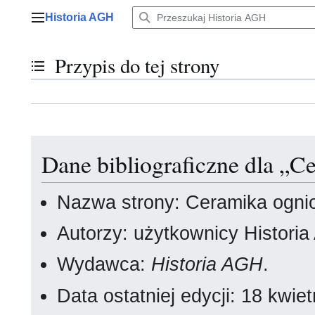
Przejdź
Historia AGH
do
Menu główne
zawartości
Przypis do tej strony
Przełącz stan spisu treści
Dane bibliograficzne dla „C
Nazwa strony: Ceramika ogni
Autorzy: użytkownicy Histori
Wydawca:
Historia AGH
.
Data ostatniej edycji: 18 kwi