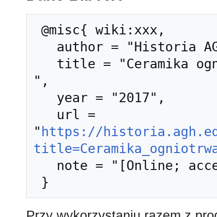
 @misc{ wiki:xxx,

   author = "Historia AGH",

   title = "Ceramika ogniotrwała --- Historia AGH{,} 
",

   year = "2017",

   url = 
"
https://historia.agh.e
title=Ceramika_ogniotrw
   note = "[Online; accessed 7-sierpień-2026]"

Przy wykorzystaniu razem z pr