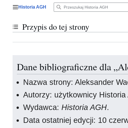
Przejdź
Historia AGH
do
Menu główne
zawartości
Przypis do tej strony
Przełącz stan spisu treści
Dane bibliograficzne dla „
Nazwa strony: Aleksander Wa
Autorzy: użytkownicy Histori
Wydawca:
Historia AGH
.
Data ostatniej edycji: 10 cz