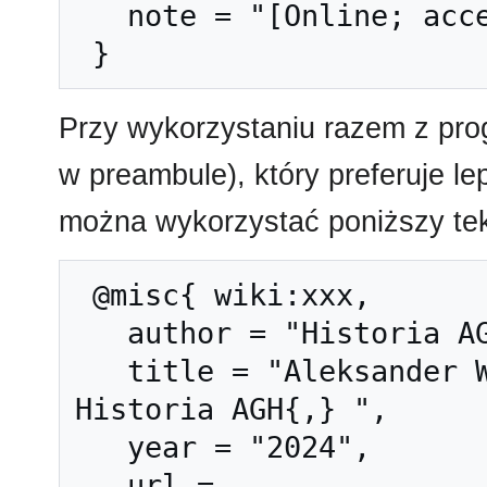
   note = "[Online; accessed 6-sierpień-2026]"

Przy wykorzystaniu razem z pr
w preambule), który preferuje l
można wykorzystać poniższy tek
 @misc{ wiki:xxx,

   author = "Historia AGH",

   title = "Aleksander Wacław Krupkowski --- 
Historia AGH{,} ",

   year = "2024",

   url = 