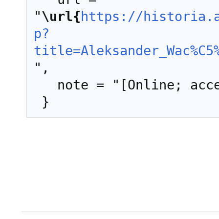
"
\url{
https://historia.
p?
title=Aleksander_Wac%C5
",

   note = "[Online; accessed 6-sierpień-2026]"
