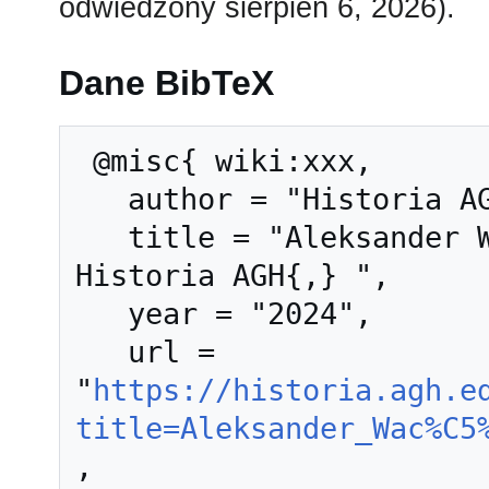
odwiedzony sierpień 6, 2026).
Dane BibTeX
 @misc{ wiki:xxx,

   author = "Historia AGH",

   title = "Aleksander Wacław Krupkowski --- 
Historia AGH{,} ",

   year = "2024",

   url = 
"
https://historia.agh.e
title=Aleksander_Wac%C5
,
