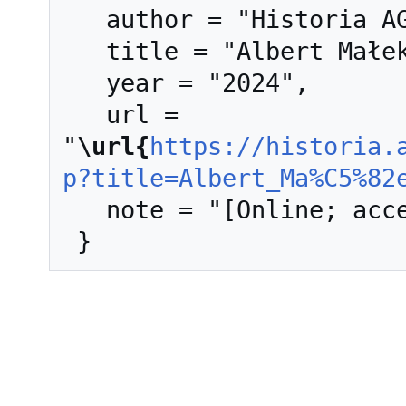
   author = "Historia AGH",

   title = "Albert Małek --- Historia AGH{,} ",

   year = "2024",

   url = 
"
\url{
https://historia.
p?title=Albert_Ma%C5%82
   note = "[Online; accessed 8-sierpień-2026]"
