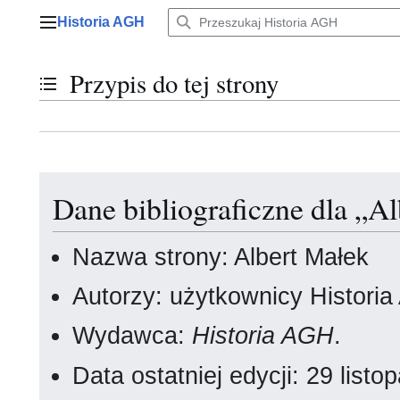
Przejdź
Historia AGH
do
Menu główne
zawartości
Przypis do tej strony
Przełącz stan spisu treści
Dane bibliograficzne dla „A
Nazwa strony: Albert Małek
Autorzy: użytkownicy Histori
Wydawca:
Historia AGH
.
Data ostatniej edycji: 29 lis