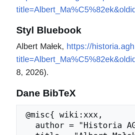
title=Albert_Ma%C5%82ek&oldi
Styl Bluebook
Albert Małek,
https://historia.a
title=Albert_Ma%C5%82ek&oldi
8, 2026).
Dane BibTeX
 @misc{ wiki:xxx,

   author = "Historia AGH",
