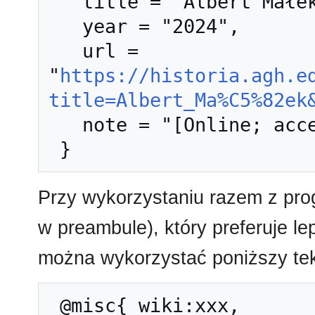
   title = "Albert Małek --- Historia AGH{,} ",

   year = "2024",

   url = 
"
https://historia.agh.e
title=Albert_Ma%C5%82ek
   note = "[Online; accessed 8-sierpień-2026]"

Przy wykorzystaniu razem z pr
w preambule), który preferuje l
można wykorzystać poniższy tek
 @misc{ wiki:xxx,
