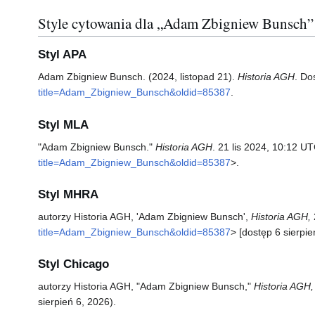
Style cytowania dla „Adam Zbigniew Bunsch”
Styl APA
Adam Zbigniew Bunsch. (2024, listopad 21).
Historia AGH
. Do
title=Adam_Zbigniew_Bunsch&oldid=85387
.
Styl MLA
"Adam Zbigniew Bunsch."
Historia AGH
. 21 lis 2024, 10:12 UT
title=Adam_Zbigniew_Bunsch&oldid=85387
>.
Styl MHRA
autorzy Historia AGH, 'Adam Zbigniew Bunsch',
Historia AGH,
title=Adam_Zbigniew_Bunsch&oldid=85387
> [dostęp 6 sierpi
Styl Chicago
autorzy Historia AGH, "Adam Zbigniew Bunsch,"
Historia AGH,
sierpień 6, 2026).