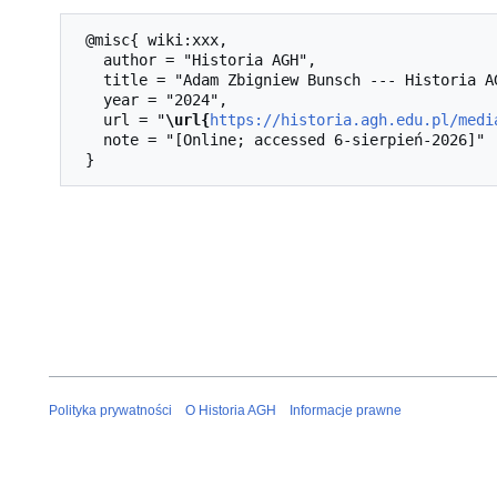
 @misc{ wiki:xxx,

   author = "Historia AGH",

   title = "Adam Zbigniew Bunsch --- Historia AGH{,} ",

   year = "2024",

   url = "
\url{
https://historia.agh.edu.pl/medi
   note = "[Online; accessed 6-sierpień-2026]"

Polityka prywatności
O Historia AGH
Informacje prawne