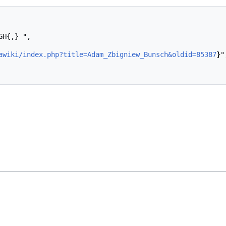
awiki/index.php?title=Adam_Zbigniew_Bunsch&oldid=85387
}
",