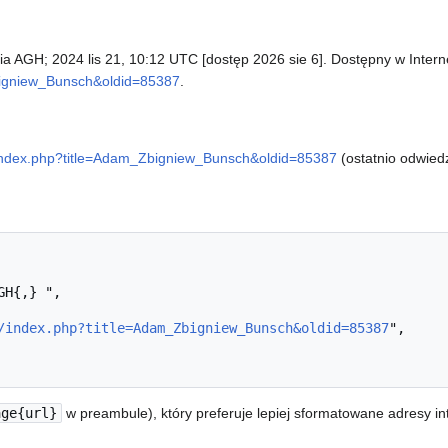
ia AGH; 2024 lis 21, 10:12 UTC [dostęp 2026 sie 6]. Dostępny w Intern
Zbigniew_Bunsch&oldid=85387
.
ki/index.php?title=Adam_Zbigniew_Bunsch&oldid=85387
(ostatnio odwiedz
/index.php?title=Adam_Zbigniew_Bunsch&oldid=85387
",

age{url}
w preambule), który preferuje lepiej sformatowane adresy i