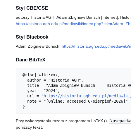
Styl CBE/CSE
autorzy Historia AGH. Adam Zbigniew Bunsch [Internet]. Histor
https://historia.agh.edu.pl/mediawiki/index.php?title=Adam_
Styl Bluebook
Adam Zbigniew Bunsch,
https://historia.agh.edu.pl/mediawi
Dane BibTeX
 @misc{ wiki:xxx,

   author = "Historia AGH",

   title = "Adam Zbigniew Bunsch --- Historia AGH{,} ",

   year = "2024",

   url = "
https://historia.agh.edu.pl/mediawiki
   note = "[Online; accessed 6-sierpień-2026]"

Przy wykorzystaniu razem z programem LaTeX (z
\usepack
poniższy tekst: