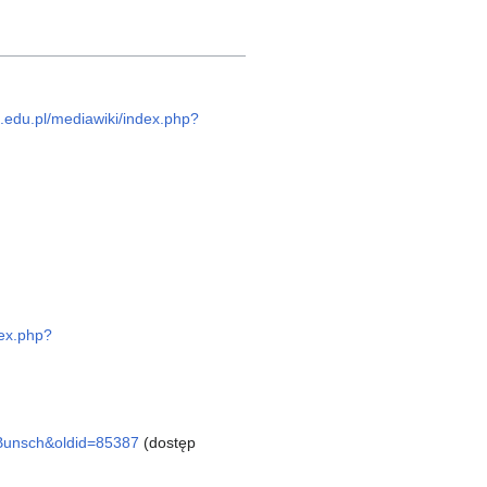
gh.edu.pl/mediawiki/index.php?
dex.php?
w_Bunsch&oldid=85387
(dostęp