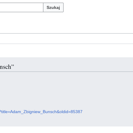
Szukaj
unsch”
php?title=Adam_Zbigniew_Bunsch&oldid=85387