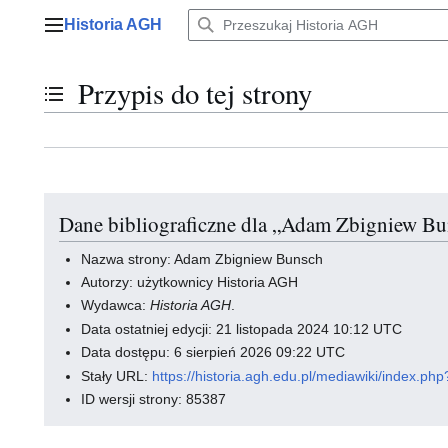
Przejdź
Historia AGH
do
Menu główne
zawartości
Przypis do tej strony
Przełącz stan spisu treści
Dane bibliograficzne dla „Adam Zbigniew B
Nazwa strony: Adam Zbigniew Bunsch
Autorzy: użytkownicy Historia AGH
Wydawca:
Historia AGH
.
Data ostatniej edycji: 21 listopada 2024 10:12 UTC
Data dostępu: 6 sierpień 2026 09:22 UTC
Stały URL:
https://historia.agh.edu.pl/mediawiki/index.
ID wersji strony: 85387