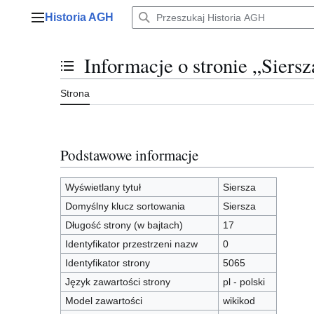
Przejdź
Historia AGH
do
Menu główne
zawartości
Informacje o stronie „Siersz
Przełącz stan spisu treści
Strona
Podstawowe informacje
Wyświetlany tytuł
Siersza
Domyślny klucz sortowania
Siersza
Długość strony (w bajtach)
17
Identyfikator przestrzeni nazw
0
Identyfikator strony
5065
Język zawartości strony
pl - polski
Model zawartości
wikikod