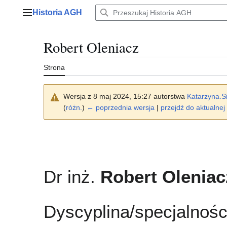
Przejdź
Historia AGH
do
Menu główne
zawartości
Robert Oleniacz
Strona
Wersja z 8 maj 2024, 15:27 autorstwa
Katarzyna.S
(
różn.
)
← poprzednia wersja
|
przejdź do aktualnej 
Dr inż.
Robert Oleniac
Dyscyplina/specjalności: