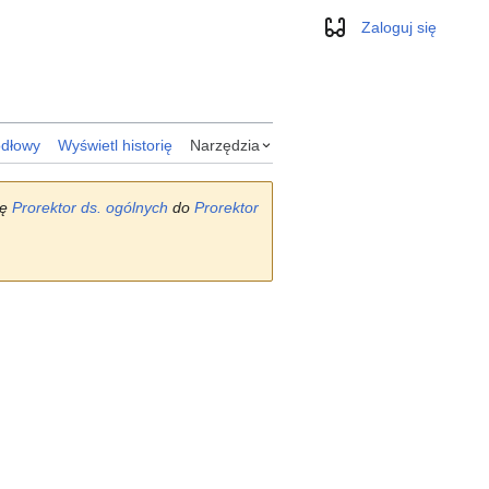
Zaloguj się
Wygląd
ódłowy
Wyświetl historię
Narzędzia
nę
Prorektor ds. ogólnych
do
Prorektor