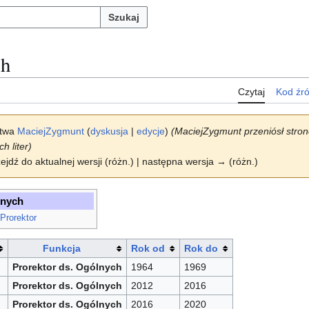
Szukaj
ch
Czytaj
Kod źr
stwa
MaciejZygmunt
(
dyskusja
|
edycje
)
(MaciejZygmunt przeniósł stro
h liter)
zejdź do aktualnej wersji (różn.) | następna wersja → (różn.)
lnych
Prorektor
Funkcja
Rok od
Rok do
Prorektor ds. Ogólnych
1964
1969
Prorektor ds. Ogólnych
2012
2016
Prorektor ds. Ogólnych
2016
2020