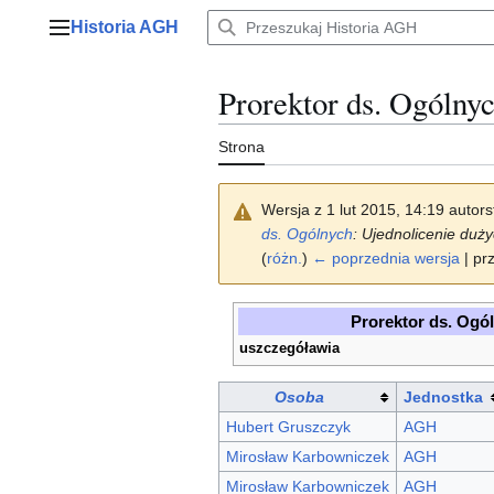
Przejdź
Historia AGH
do
Menu główne
zawartości
Prorektor ds. Ogólny
Strona
Wersja z 1 lut 2015, 14:19 autor
ds. Ogólnych
: Ujednolicenie dużyc
(
różn.
)
← poprzednia wersja
| pr
Prorektor ds. Ogó
uszczegóławia
Osoba
Jednostka
Hubert Gruszczyk
AGH
Mirosław Karbowniczek
AGH
Mirosław Karbowniczek
AGH