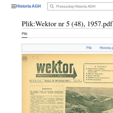
Przejdź
Historia AGH
do
Menu główne
zawartości
Plik
:
Wektor nr 5 (48), 1957.pdf
Plik
Plik
Historia 