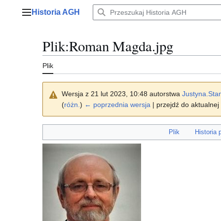
Przejdź
Historia AGH
do
Menu główne
zawartości
Plik
:
Roman Magda.jpg
Plik
Wersja z 21 lut 2023, 10:48 autorstwa
Justyna.Sta
(
różn.
)
← poprzednia wersja
| przejdź do aktualnej
Plik
Historia 