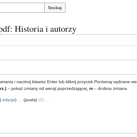
Szukaj
pdf
: Historia i autorzy
ia i naciśnij klawisz Enter lub kliknij przycisk
Porównaj wybrane we
rz.)
– pokaż zmiany od wersji poprzedzającej,
m
– drobna zmiana
edycje
pusta
0