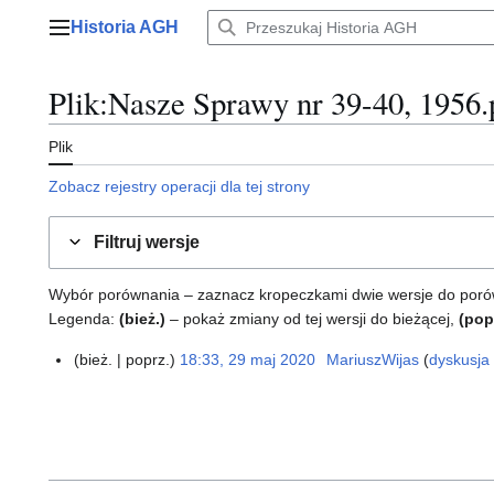
Przejdź
Historia AGH
do
Menu główne
zawartości
Plik
:
Nasze Sprawy nr 39-40, 1956.
Plik
Zobacz rejestry operacji dla tej strony
Filtruj wersje
Wybór porównania – zaznacz kropeczkami dwie wersje do porównan
Legenda:
(bież.)
– pokaż zmiany od tej wersji do bieżącej,
(pop
bież.
poprz.
18:33, 29 maj 2020
MariuszWijas
dyskusja
2
N
9
i
m
e
a
p
j
o
2