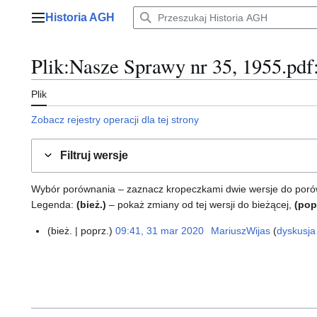
Przejdź
Historia AGH
do
Menu główne
zawartości
Plik
:
Nasze Sprawy nr 35, 1955.pdf
Plik
Zobacz rejestry operacji dla tej strony
Filtruj wersje
Wybór porównania – zaznacz kropeczkami dwie wersje do porównan
Legenda:
(bież.)
– pokaż zmiany od tej wersji do bieżącej,
(pop
bież.
poprz.
09:41, 31 mar 2020
MariuszWijas
dyskusja
3
N
1
i
m
e
a
p
r
o
2