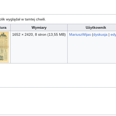
plik wyglądał w tamtej chwili.
tura
Wymiary
Użytkownik
1652 × 2420, 8 stron
(13,55 MB)
MariuszWijas
(
dyskusja
|
edy