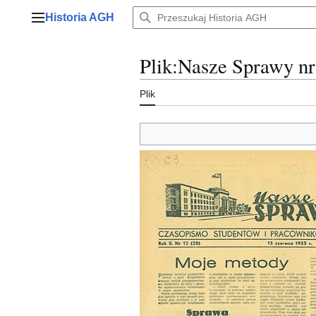
Przejdź
Historia AGH
do
Menu główne
zawartości
Plik
:
Nasze Sprawy nr
Plik