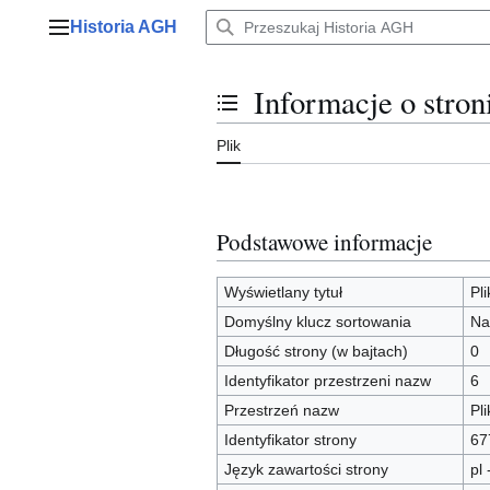
Przejdź
Historia AGH
do
Menu główne
zawartości
Informacje o stron
Przełącz stan spisu treści
Plik
Podstawowe informacje
Wyświetlany tytuł
Pl
Domyślny klucz sortowania
Na
Długość strony (w bajtach)
0
Identyfikator przestrzeni nazw
6
Przestrzeń nazw
Pli
Identyfikator strony
67
Język zawartości strony
pl 