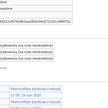
kikod
zwolone
42512cf0764d62aee993c04c671242c34807b1
żytkownicy (na czas nieokreślony)
żytkownicy (na czas nieokreślony)
żytkownicy (na czas nieokreślony)
rony.
MariuszWijas
(
dyskusja
|
edycje
)
12:09, 19 mar 2020
MariuszWijas
(
dyskusja
|
edycje
)