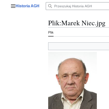
Przejdź
Historia AGH
do
Menu główne
zawartości
Plik
:
Marek Niec.jpg
Plik