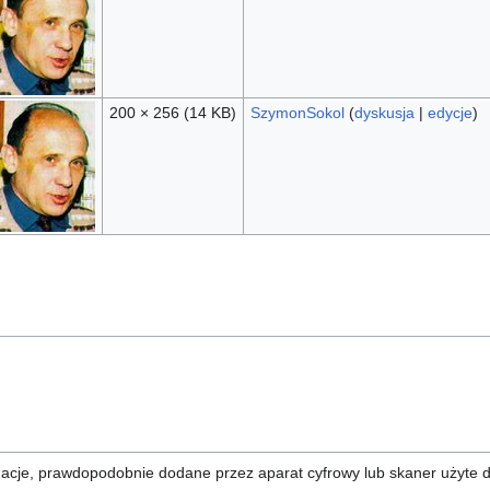
200 × 256
(14 KB)
SzymonSokol
(
dyskusja
|
edycje
)
rmacje, prawdopodobnie dodane przez aparat cyfrowy lub skaner użyte 