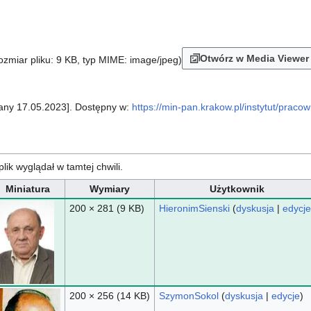
Otwórz w Media Viewer
rozmiar pliku: 9 KB, typ MIME:
image/jpeg
)
ądany 17.05.2023]. Dostępny w:
https://min-pan.krakow.pl/instytut/praco
plik wyglądał w tamtej chwili.
Miniatura
Wymiary
Użytkownik
200 × 281
(9 KB)
HieronimSienski
(
dyskusja
|
edycje
200 × 256
(14 KB)
SzymonSokol
(
dyskusja
|
edycje
)