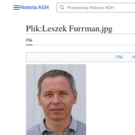
Przejdź
Historia AGH
do
Menu główne
zawartości
Plik
:
Leszek Furrman.jpg
Plik
Plik
H