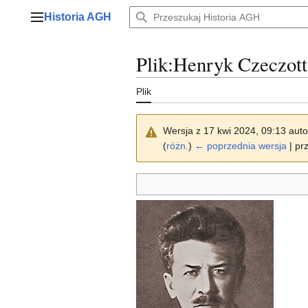
Przejdź
Historia AGH
do
Menu główne
zawartości
Plik
:
Henryk Czeczott
Plik
Wersja z 17 kwi 2024, 09:13 aut
(
różn.
)
← poprzednia wersja
| pr