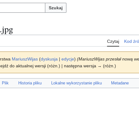
Szukaj
.jpg
Czytaj
Kod źr
orstwa
MariuszWijas
(
dyskusja
|
edycje
)
(MariuszWijas przesłał nową w
zejdź do aktualnej wersji (różn.) | następna wersja → (różn.)
Plik
Historia pliku
Lokalne wykorzystanie pliku
Metadane