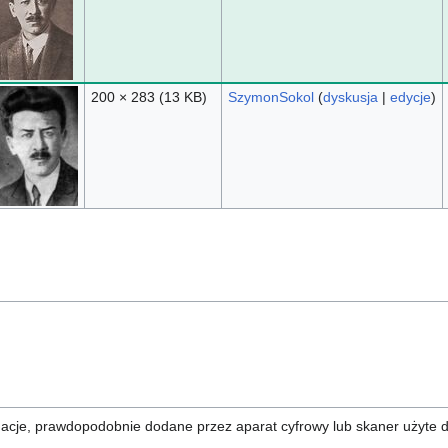
200 × 283
(13 KB)
SzymonSokol
(
dyskusja
|
edycje
)
rmacje, prawdopodobnie dodane przez aparat cyfrowy lub skaner użyte 