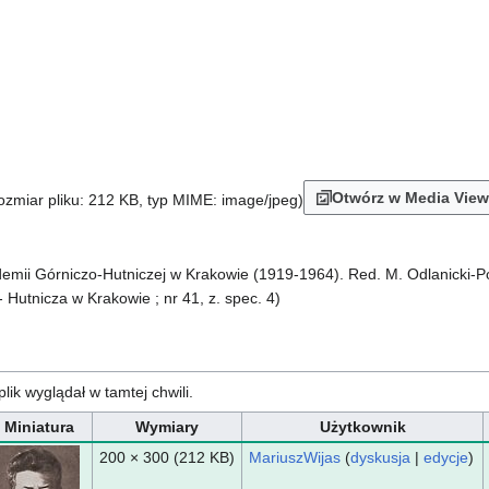
Otwórz w Media View
rozmiar pliku: 212 KB, typ MIME:
image/jpeg
)
emii Górniczo-Hutniczej w Krakowie (1919-1964). Red. M. Odlanicki-Po
Hutnicza w Krakowie ; nr 41, z. spec. 4)
plik wyglądał w tamtej chwili.
Miniatura
Wymiary
Użytkownik
200 × 300
(212 KB)
MariuszWijas
(
dyskusja
|
edycje
)