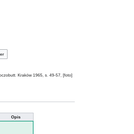
er
czobutt. Kraków 1965, s. 49-57, [foto]
Opis