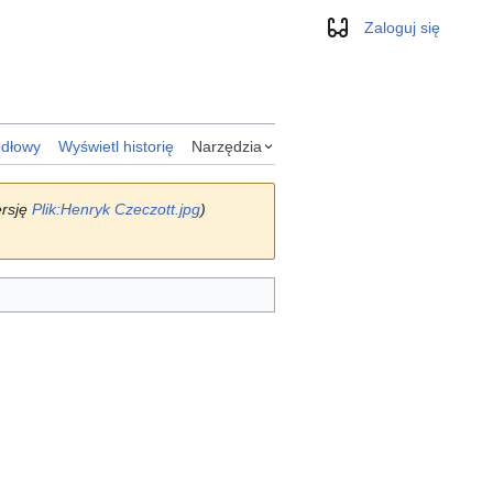
Zaloguj się
Wygląd
ódłowy
Wyświetl historię
Narzędzia
ersję
Plik:Henryk Czeczott.jpg
)