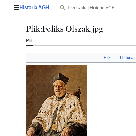
Przejdź
Historia AGH
do
Menu główne
zawartości
Plik
:
Feliks Olszak.jpg
Plik
Plik
Historia 