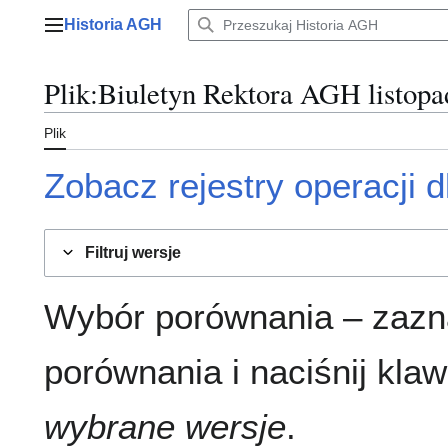
Przejdź
Historia AGH
do
Menu główne
zawartości
Plik
:
Biuletyn Rektora AGH listopa
Plik
Zobacz rejestry operacji dl
Filtruj wersje
Wybór porównania – zazn
porównania i naciśnij klaw
wybrane wersje
.