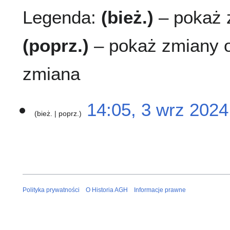
Legenda:
(bież.)
– pokaż z
(poprz.)
– pokaż zmiany o
zmiana
3
14:05, 3 wrz 2024
bież.
poprz.
w
r
N
z
i
2
e
0
p
2
o
4
d
Polityka prywatności
O Historia AGH
Informacje prawne
a
n
o