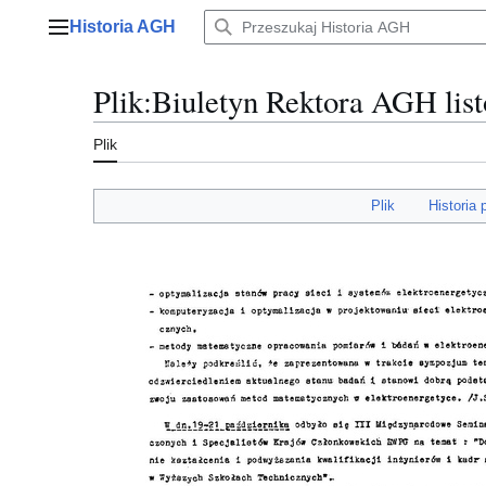
Przejdź
Historia AGH
do
Menu główne
zawartości
Plik
:
Biuletyn Rektora AGH list
Plik
Plik
Historia 