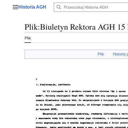
Przejdź
Historia AGH
do
Menu główne
zawartości
Plik
:
Biuletyn Rektora AGH 15 l
Plik
Plik
Historia 