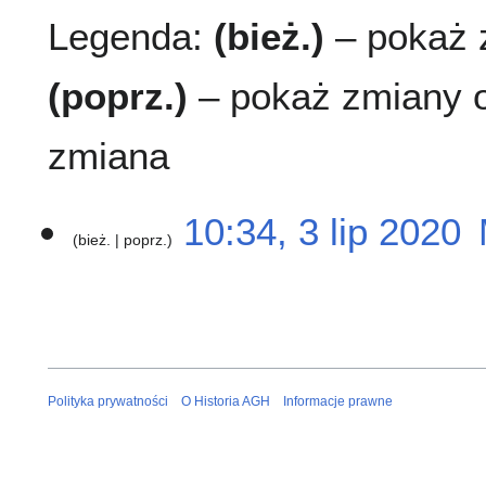
Legenda:
(bież.)
– pokaż z
(poprz.)
– pokaż zmiany o
zmiana
3
10:34, 3 lip 2020
bież.
poprz.
l
i
N
p
i
2
e
0
p
2
o
0
d
Polityka prywatności
O Historia AGH
Informacje prawne
a
n
o