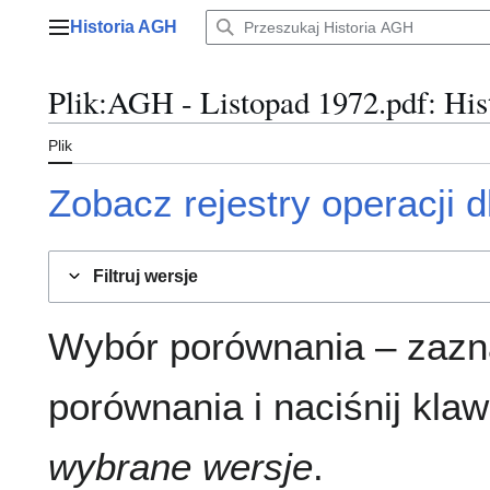
Przejdź
Historia AGH
do
Menu główne
zawartości
Plik
:
AGH - Listopad 1972.pdf
: His
Plik
Zobacz rejestry operacji dl
Filtruj wersje
Wybór porównania – zazn
porównania i naciśnij klaw
wybrane wersje
.