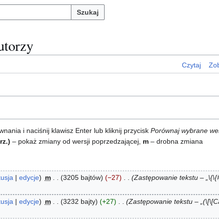
Szukaj
autorzy
Czytaj
Zob
ia i naciśnij klawisz Enter lub kliknij przycisk
Porównaj wybrane we
rz.)
– pokaż zmiany od wersji poprzedzającej,
m
– drobna zmiana
usja
edycje
m
3205 bajtów
−27
Zastępowanie tekstu – „\{\{#
usja
edycje
m
3232 bajty
+27
Zastępowanie tekstu – „(\[\[C