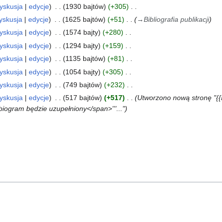
yskusja
edycje
1930 bajtów
+305
yskusja
edycje
1625 bajtów
+51
→
Bibliografia publikacji
yskusja
edycje
1574 bajty
+280
yskusja
edycje
1294 bajty
+159
yskusja
edycje
1135 bajtów
+81
yskusja
edycje
1054 bajty
+305
yskusja
edycje
749 bajtów
+232
yskusja
edycje
517 bajtów
+517
Utworzono nową stronę "{{
">biogram będzie uzupełniony</span>'''..."