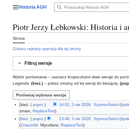
Przejdź
Historia AGH
do
Menu główne
zawartości
Piotr Jerzy Łebkowski
: Historia i 
Strona
Zobacz rejestry operacji dla tej strony
Filtruj wersje
Wybór porównania – zaznacz kropeczkami dwie wersje do porównan
Legenda:
(bież.)
– pokaż zmiany od tej wersji do bieżącej,
(pop
bież.
poprz.
14:52, 3 sie 2026
SzymonSokol
dysk
3
zmian
ReplaceText
s
i
bież.
poprz.
13:46, 3 sie 2026
SzymonSokol
dysk
e
Znaczniki
:
Wycofane
ReplaceText