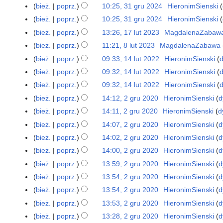
2
bież.
poprz.
10:25, 31 gru 2024
HieronimSienski
3
0
N
1
bież.
poprz.
10:25, 31 gru 2024
HieronimSienski
2
i
g
N
bież.
poprz.
13:26, 17 lut 2023
MagdalenaZabaw
1
6
e
r
i
N
7
bież.
poprz.
11:21, 8 lut 2023
MagdalenaZabawa
8
p
u
e
i
l
N
l
bież.
poprz.
09:33, 14 lut 2022
HieronimSienski
d
1
o
2
p
e
u
i
u
N
4
d
bież.
poprz.
09:32, 14 lut 2022
HieronimSienski
d
0
o
p
t
e
t
i
l
N
a
2
d
bież.
poprz.
09:32, 14 lut 2022
HieronimSienski
d
o
2
p
2
e
u
i
n
4
N
a
d
bież.
poprz.
14:12, 2 gru 2020
HieronimSienski
d
2
0
o
0
p
t
e
o
i
n
N
a
g
2
d
bież.
poprz.
14:11, 2 gru 2020
HieronimSienski
d
2
o
2
p
o
e
o
i
n
r
3
N
a
3
d
bież.
poprz.
14:07, 2 gru 2020
HieronimSienski
d
0
o
p
p
o
e
o
u
i
n
N
a
2
d
i
bież.
poprz.
14:02, 2 gru 2020
HieronimSienski
d
o
p
p
o
2
e
o
i
n
2
N
a
s
d
i
bież.
poprz.
14:00, 2 gru 2020
HieronimSienski
d
o
p
0
p
o
e
o
i
n
u
N
a
s
d
i
bież.
poprz.
13:59, 2 gru 2020
HieronimSienski
d
2
o
p
p
o
e
o
z
i
n
u
N
a
s
0
d
i
bież.
poprz.
13:54, 2 gru 2020
HieronimSienski
d
o
p
p
o
m
e
o
z
i
n
u
N
a
s
d
i
bież.
poprz.
13:54, 2 gru 2020
HieronimSienski
d
o
p
i
p
o
m
e
o
z
i
n
u
N
a
s
d
i
a
bież.
poprz.
13:53, 2 gru 2020
HieronimSienski
d
o
p
i
p
o
m
e
o
z
i
n
u
N
a
s
n
d
i
a
bież.
poprz.
13:28, 2 gru 2020
HieronimSienski
d
o
p
i
p
o
m
e
o
z