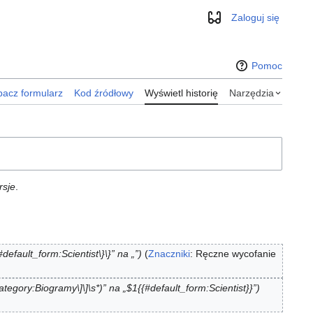
Zaloguj się
Wygląd
Pomoc
acz formularz
Kod źródłowy
Wyświetl historię
Narzędzia
rsje
.
default_form:Scientist\}\}” na „”
Znaczniki
:
Ręczne wycofanie
ategory:Biogramy\]\]\s*)” na „$1{{#default_form:Scientist}}”