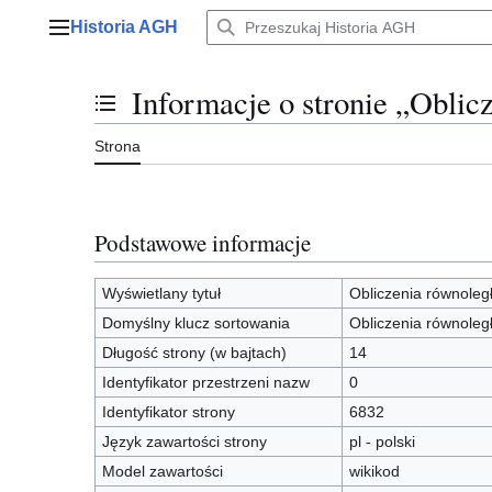
Przejdź
Historia AGH
do
Menu główne
zawartości
Informacje o stronie „Oblic
Przełącz stan spisu treści
Strona
Podstawowe informacje
Wyświetlany tytuł
Obliczenia równoleg
Domyślny klucz sortowania
Obliczenia równoleg
Długość strony (w bajtach)
14
Identyfikator przestrzeni nazw
0
Identyfikator strony
6832
Język zawartości strony
pl - polski
Model zawartości
wikikod