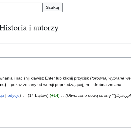
Szukaj
 Historia i autorzy
ia i naciśnij klawisz Enter lub kliknij przycisk
Porównaj wybrane we
rz.)
– pokaż zmiany od wersji poprzedzającej,
m
– drobna zmiana
sja
edycje
14 bajtów
+14
Utworzono nową stronę "{{Dyscypli