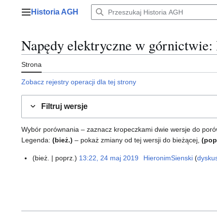
Przejdź
Historia AGH
do
Menu główne
zawartości
Napędy elektryczne w górnictwie
:
Strona
Zobacz rejestry operacji dla tej strony
Filtruj wersje
Wybór porównania – zaznacz kropeczkami dwie wersje do porównan
Legenda:
(bież.)
– pokaż zmiany od tej wersji do bieżącej,
(pop
bież.
poprz.
13:22, 24 maj 2019
HieronimSienski
dysku
2
4
m
a
j
2