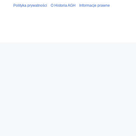
0
Polityka prywatności
O Historia AGH
Informacje prawne
1
9