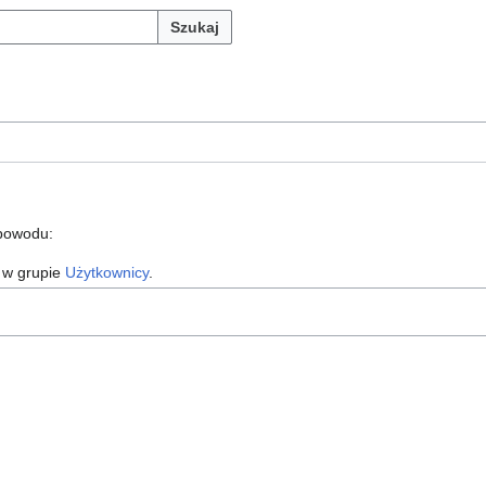
Szukaj
 powodu:
 w grupie
Użytkownicy
.