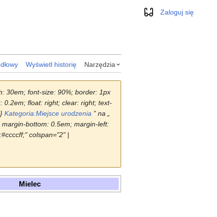
Zaloguj się
Wygląd
ódłowy
Wyświetl historię
Narzędzia
dth: 30em; font-size: 90%; border: 1px
2em; float: right; clear: right; text-
|}
Kategoria:Miejsce urodzenia
” na „
; margin-bottom: 0.5em; margin-left:
r:#ccccff;" colspan="2" |
Mielec