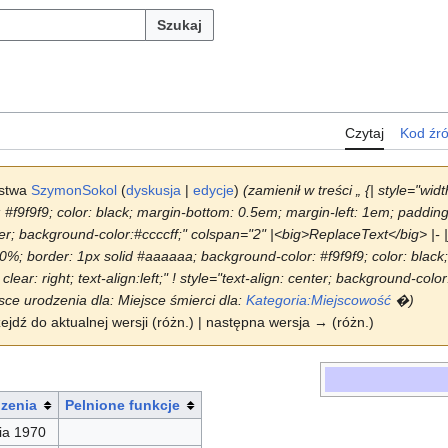
Szukaj
Czytaj
Kod źr
rstwa
SzymonSokol
(
dyskusja
|
edycje
)
(zamienił w treści „ {| style="wi
f9f9f9; color: black; margin-bottom: 0.5em; margin-left: 1em; padding: 0.
center; background-color:#ccccff;" colspan="2" |<big>ReplaceText</big> |- 
 90%; border: 1px solid #aaaaaa; background-color: #f9f9f9; color: black
clear: right; text-align:left;" ! style="text-align: center; background-colo
sce urodzenia dla: Miejsce śmierci dla:
Kategoria:Miejscowość
�)
zejdź do aktualnej wersji (różn.) | następna wersja → (różn.)
dzenia
Pelnione funkcje
ia 1970