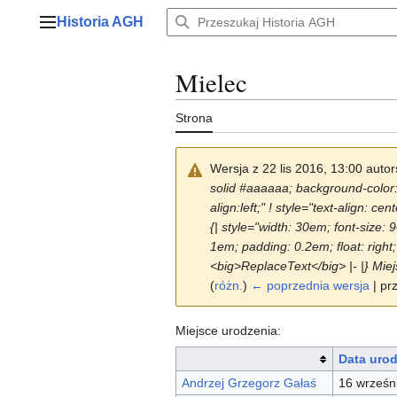
Przejdź
Historia AGH
do
Menu główne
zawartości
Mielec
Strona
Wersja z 22 lis 2016, 13:00 auto
solid #aaaaaa; background-color: #
align:left;" ! style="text-align: 
{| style="width: 30em; font-size:
1em; padding: 0.2em; float: right; 
<big>ReplaceText</big> |- |} Miej
(
różn.
)
← poprzednia wersja
| pr
Miejsce urodzenia:
Data uro
Andrzej Grzegorz Gałaś
16 wrześn