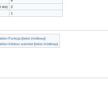
6
0 dni)
2
1
ablon:Funkcja
(
tekst źródłowy
)
blon:Infobox scientist
(
tekst źródłowy
)