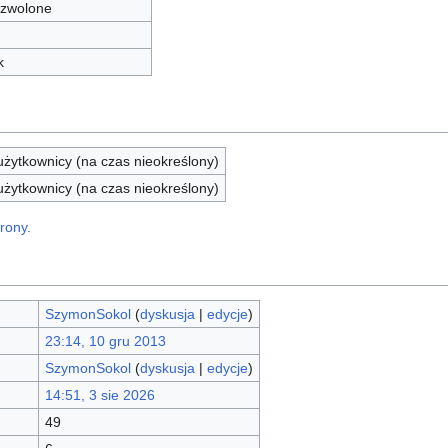
zwolone
k
żytkownicy (na czas nieokreślony)
żytkownicy (na czas nieokreślony)
rony.
SzymonSokol
(
dyskusja
|
edycje
)
23:14, 10 gru 2013
SzymonSokol
(
dyskusja
|
edycje
)
14:51, 3 sie 2026
49