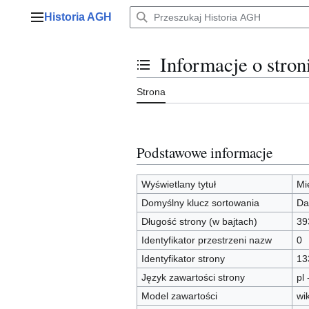
Przejdź
Historia AGH
do
Menu główne
zawartości
Informacje o stro
Przełącz stan spisu treści
Strona
Podstawowe informacje
Wyświetlany tytuł
Mi
Domyślny klucz sortowania
Da
Długość strony (w bajtach)
39
Identyfikator przestrzeni nazw
0
Identyfikator strony
13
Język zawartości strony
pl 
Model zawartości
wi