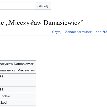
Szukaj
nie „Mieczysław Damasiewicz”
Czytaj
Zobacz formularz
Kod źr
eczysław Damasiewicz
masiewicz, Mieczysław
33
38
- polski
kikod