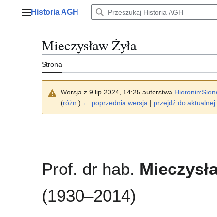
Przejdź
Historia AGH
do
Menu główne
zawartości
Mieczysław Żyła
Strona
Wersja z 9 lip 2024, 14:25 autorstwa
HieronimSien
(
różn.
)
← poprzednia wersja
|
przejdź do aktualnej 
Prof. dr hab.
Mieczysł
(1930–2014)