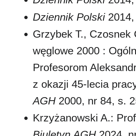
Dziennik Polski
2014, 
Grzybek T., Czosnek C
węglowe 2000 : Ogól
Profesorom Aleksandr
z okazji 45-lecia pra
AGH
2000, nr 84, s. 
Krzyżanowski A.: Pro
Biuletyn AGH
2024, nr