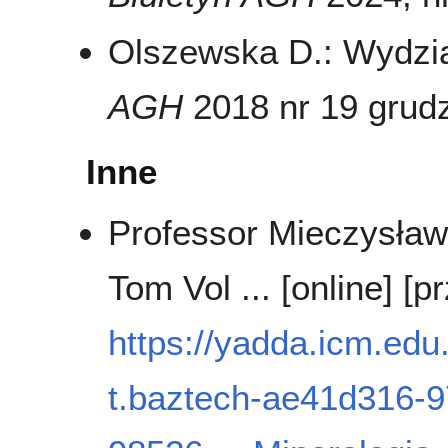
Olszewska D.: Wydział
AGH
2018 nr 19 grudzi
Inne
Professor Mieczysław 
Tom Vol ... [online] 
https://yadda.icm.ed
t.baztech-ae41d316-