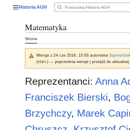
Przejdź
Historia AGH
do
Menu główne
zawartości
Matematyka
Strona
Wersja z 24 cze 2016, 15:55 autorstwa
SzymonSok
(różn.) ← poprzednia wersja | przejdź do aktualnej 
Reprezentanci:
Anna Ad
Franciszek Bierski
,
Bog
Brzychczy
,
Marek Capi
Chruszcz
,
Krzysztof Ci