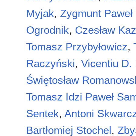
Myjak
,
Zygmunt Paweł 
Ogrodnik
,
Czesław Kaz
Tomasz Przybyłowicz
,
Raczyński
,
Vicentiu D.
Świętosław Romanows
Tomasz Idzi Paweł Sam
Sentek
,
Antoni Skwarc
Bartłomiej Stochel
,
Zby