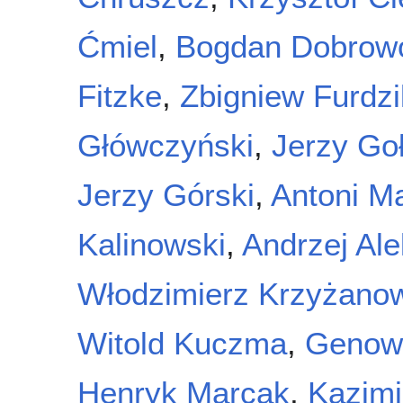
Ćmiel
,
Bogdan Dobrowo
Fitzke
,
Zbigniew Furdzi
Główczyński
,
Jerzy Go
Jerzy Górski
,
Antoni Ma
Kalinowski
,
Andrzej Al
Włodzimierz Krzyżano
Witold Kuczma
,
Genowe
Henryk Marcak
,
Kazim