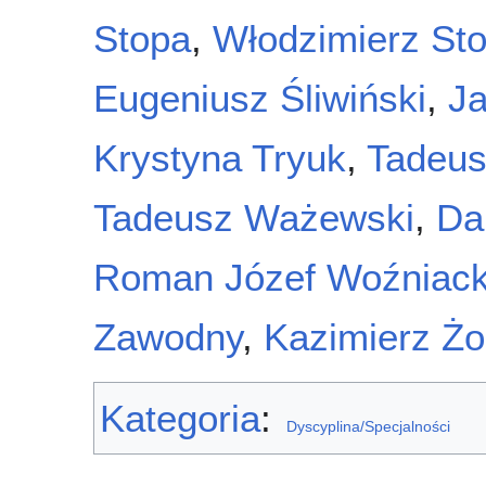
Stopa
,
Włodzimierz St
Eugeniusz Śliwiński
,
Ja
Krystyna Tryuk
,
Tadeus
Tadeusz Ważewski
,
Da
Roman Józef Woźniack
Zawodny
,
Kazimierz Żo
Kategoria
:
Dyscyplina/Specjalności