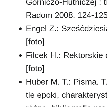
Górniczo-Hutniczej : tr
Radom 2008, 124-125,
Engel Z.: Sześćdziesią
[foto]
Filcek H.: Rektorskie
[foto]
Huber M. T.: Pisma. T
tle epoki, charaktery