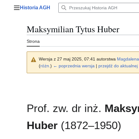
Przejdź
Historia AGH
do
Menu główne
zawartości
Maksymilian Tytus Huber
Strona
Wersja z 27 maj 2025, 07:41 autorstwa
Magdalena
(
różn.
)
← poprzednia wersja
|
przejdź do aktualnej 
Prof. zw. dr inż.
Maksym
Huber
(1872–1950)