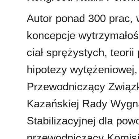
Autor ponad 300 prac, w
koncepcje wytrzymałośc
ciał sprężystych, teorii 
hipotezy wytężeniowej,
Przewodniczący Związk
Kazańskiej Rady Wygna
Stabilizacyjnej dla po
przewodniczący Komisj