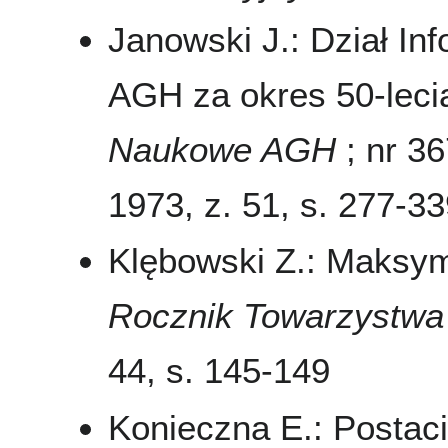
Janowski J.: Dział I
AGH za okres 50-leci
Naukowe AGH
; nr 36
1973, z. 51, s. 277-3
Klębowski Z.: Maksym
Rocznik Towarzystw
44, s. 145-149
Konieczna E.: Postac