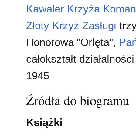
Kawaler Krzyża Komand
Złoty Krzyż Zasługi
trz
Honorowa "Orlęta",
Pań
całokształt działalnośc
1945
Źródła do biogramu
Książki