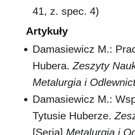
41, z. spec. 4)
Artykuły
Damasiewicz M.: Prace
Hubera.
Zeszyty Nau
Metalurgia i Odlewnic
Damasiewicz M.: Wsp
Tytusie Huberze.
Zes
[Seria]
Metalurgia i O